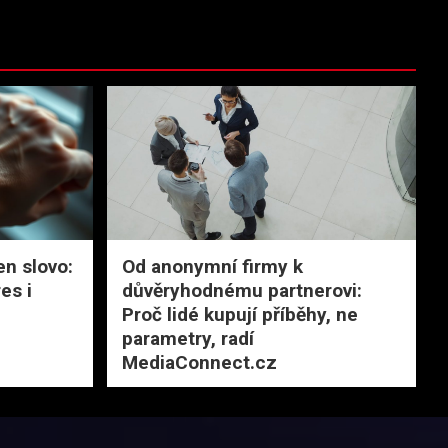
en slovo:
Od anonymní firmy k
es i
důvěryhodnému partnerovi:
Proč lidé kupují příběhy, ne
parametry, radí
MediaConnect.cz