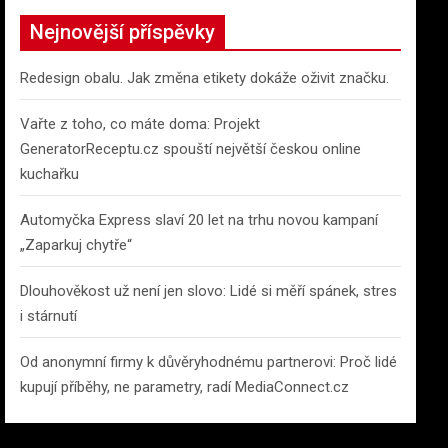
c
Nejnovější příspěvky
h
Redesign obalu. Jak změna etikety dokáže oživit značku.
Vařte z toho, co máte doma: Projekt
GeneratorReceptu.cz spouští největší českou online
kuchařku
Automyčka Express slaví 20 let na trhu novou kampaní
„Zaparkuj chytře“
Dlouhověkost už není jen slovo: Lidé si měří spánek, stres
i stárnutí
Od anonymní firmy k důvěryhodnému partnerovi: Proč lidé
kupují příběhy, ne parametry, radí MediaConnect.cz