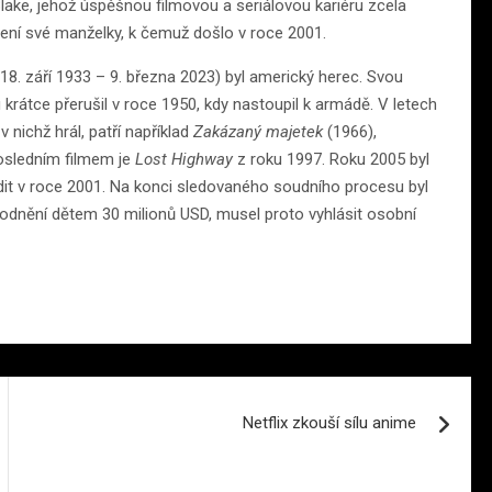
lake, jehož úspěšnou filmovou a seriálovou kariéru zcela
ení své manželky, k čemuž došlo v roce 2001.
 (18. září 1933 – 9. března 2023) byl americký herec. Svou
ru krátce přerušil v roce 1950, kdy nastoupil k armádě. V letech
 v nichž hrál, patří například
Zakázaný majetek
(1966),
osledním filmem je
Lost Highway
z roku 1997. Roku 2005 byl
it v roce 2001. Na konci sledovaného soudního procesu byl
kodnění dětem 30 milionů USD, musel proto vyhlásit osobní
Netflix zkouší sílu anime