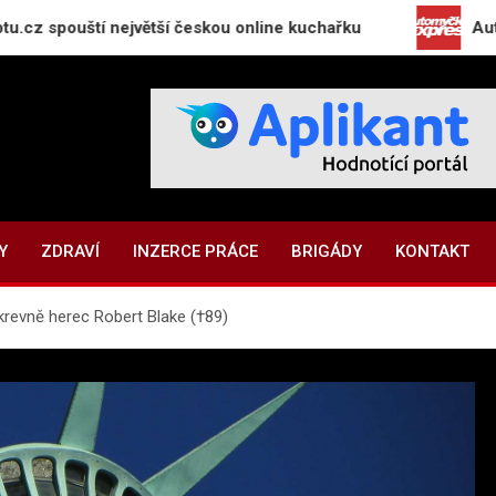
uští největší českou online kuchařku
Automyčka E
Y
ZDRAVÍ
INZERCE PRÁCE
BRIGÁDY
KONTAKT
krevně herec Robert Blake (†89)