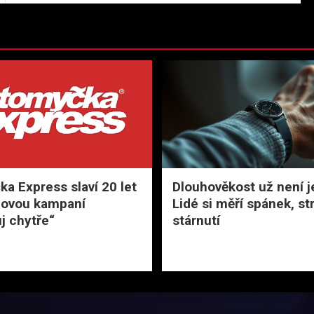
a Express slaví 20 let
Dlouhověkost už není j
novou kampaní
Lidé si měří spánek, str
j chytře“
stárnutí