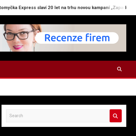
xpress slaví 20 let na trhu novou kampaní „Zaparkuj chytře“
S
e
a
r