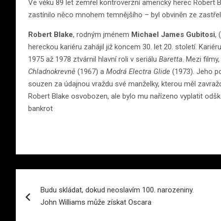
Ve věku 89 let zemřel kontroverzní americký herec Robert B
zastínilo něco mnohem temnějšího – byl obviněn ze zastřel
Robert Blake
, rodným jménem
Michael James Gubitosi
,
hereckou kariéru zahájil již koncem 30. let 20. století. Karié
1975 až 1978 ztvárnil hlavní roli v seriálu
Baretta
. Mezi filmy,
Chladnokrevně
(1967) a
Modrá Electra Glide
(1973). Jeho p
souzen za údajnou vraždu své manželky, kterou měl zavražd
Robert Blake osvobozen, ale bylo mu nařízeno vyplatit odš
bankrot
Navigace
Budu skládat, dokud neoslavím 100. narozeniny.
pro
John Williams může získat Oscara
příspěvek