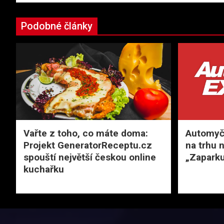
Podobné články
Vařte z toho, co máte doma:
Automyčk
Projekt GeneratorReceptu.cz
na trhu 
spouští největší českou online
„Zaparku
kuchařku