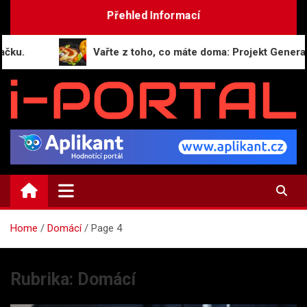
Skip
Přehled Informací
to
content
Vařte z toho, co máte doma: Projekt GeneratorRece
i-PORTAL.CZ
Public relations | Informační portál
Home
Domácí
Page 4
Rubrika:
Domácí