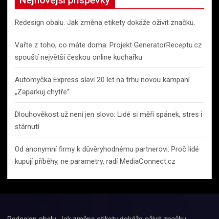
Nejnovější příspěvky
h
Redesign obalu. Jak změna etikety dokáže oživit značku.
Vařte z toho, co máte doma: Projekt GeneratorReceptu.cz
spouští největší českou online kuchařku
Automyčka Express slaví 20 let na trhu novou kampaní
„Zaparkuj chytře“
Dlouhověkost už není jen slovo: Lidé si měří spánek, stres i
stárnutí
Od anonymní firmy k důvěryhodnému partnerovi: Proč lidé
kupují příběhy, ne parametry, radí MediaConnect.cz