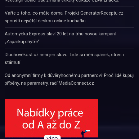
Redesign obalu. Jak změna etikety dokáže oživit značku.
Vařte z toho, co máte doma: Projekt GeneratorReceptu.cz
spouští největší českou online kuchařku
Automyčka Express slaví 20 let na trhu novou kampaní
„Zaparkuj chytře“
Dlouhověkost už není jen slovo: Lidé si měří spánek, stres i
stárnutí
Od anonymní firmy k důvěryhodnému partnerovi: Proč lidé kupují
příběhy, ne parametry, radí MediaConnect.cz