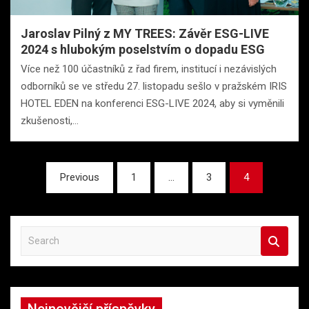
Jaroslav Pilný z MY TREES: Závěr ESG-LIVE
2024 s hlubokým poselstvím o dopadu ESG
Více než 100 účastníků z řad firem, institucí i nezávislých
odborníků se ve středu 27. listopadu sešlo v pražském IRIS
HOTEL EDEN na konferenci ESG-LIVE 2024, aby si vyměnili
zkušenosti,…
Stránkování
Previous
1
…
3
4
příspěvků
S
e
a
r
c