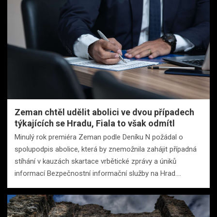
Zeman chtěl udělit abolici ve dvou případech
týkajících se Hradu, Fiala to však odmítl
Minulý rok premiéra Zeman podle Deníku N požádal o
spolupodpis abolice, která by znemožnila zahájit případná
stíhání v kauzách skartace vrbětické zprávy a úniků
informací Bezpečnostní informační služby na Hrad.…