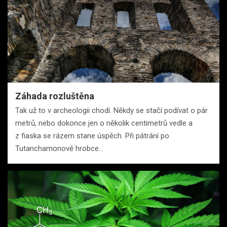
Záhada rozluštěna
Tak už to v archeologii chodí. Někdy se stačí podívat o pár
metrů, nebo dokonce jen o několik centimetrů vedle a
z fiaska se rázem stane úspěch. Při pátrání po
Tutanchamonově hrobce…