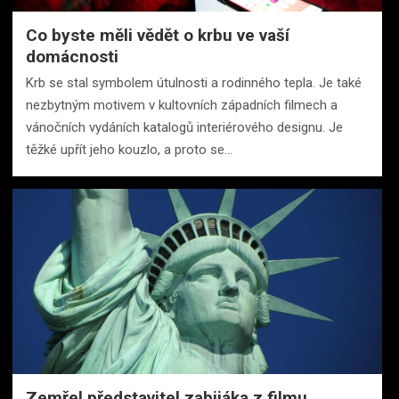
Co byste měli vědět o krbu ve vaší
domácnosti
Krb se stal symbolem útulnosti a rodinného tepla. Je také
nezbytným motivem v kultovních západních filmech a
vánočních vydáních katalogů interiérového designu. Je
těžké upřít jeho kouzlo, a proto se…
Zemřel představitel zabijáka z filmu