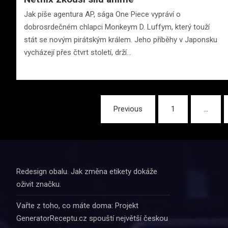
Jak píše agentura AP, sága One Piece vypráví o
dobrosrdečném chlapci Monkeym D. Luffym, který touží
stát se novým pirátským králem. Jeho příběhy v Japonsku
vycházejí přes čtvrt století, drží…
Stránkování
Previous
1
…
příspěvků
Redesign obalu. Jak změna etikety dokáže
oživit značku.
Vařte z toho, co máte doma: Projekt
GeneratorReceptu.cz spouští největší českou