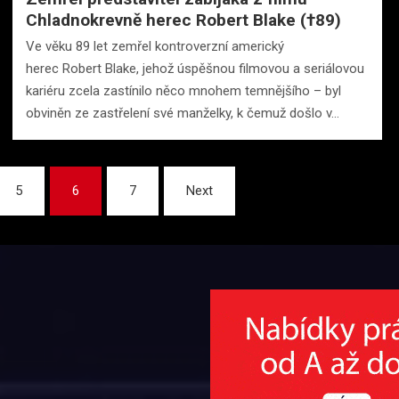
Chladnokrevně herec Robert Blake (†89)
Ve věku 89 let zemřel kontroverzní americký
herec Robert Blake, jehož úspěšnou filmovou a seriálovou
kariéru zcela zastínilo něco mnohem temnějšího – byl
obviněn ze zastřelení své manželky, k čemuž došlo v…
5
6
7
Next