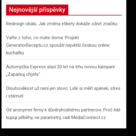
c
Nejnovější příspěvky
h
Redesign obalu. Jak změna etikety dokáže oživit značku.
Vařte z toho, co máte doma: Projekt
GeneratorReceptu.cz spouští největší českou online
kuchařku
Automyčka Express slaví 20 let na trhu novou kampaní
„Zaparkuj chytře“
Dlouhověkost už není jen slovo: Lidé si měří spánek, stres
i stárnutí
Od anonymní firmy k důvěryhodnému partnerovi: Proč lidé
kupují příběhy, ne parametry, radí MediaConnect.cz