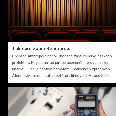
Tak nám zabili Reinharda.
Operace Anthropoid neboli likvidace zastupujícího říšského
protektora Heydricha, od jejíhož úspěšného provedení loni
uběhlo 80 let, je častým námětem uměleckých zpracování.
Atentát byl mnohokrát a rozličně zfilmovaný. V roce 2020…