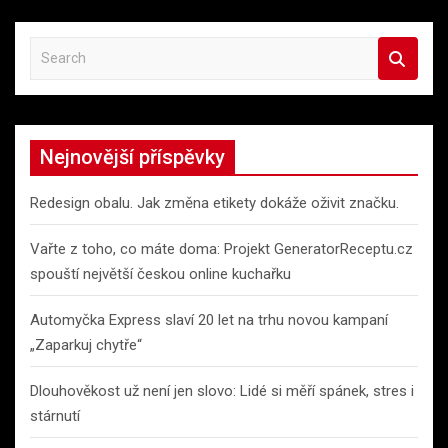
S
e
a
r
c
Nejnovější příspěvky
h
Redesign obalu. Jak změna etikety dokáže oživit značku.
Vařte z toho, co máte doma: Projekt GeneratorReceptu.cz
spouští největší českou online kuchařku
Automyčka Express slaví 20 let na trhu novou kampaní
„Zaparkuj chytře“
Dlouhověkost už není jen slovo: Lidé si měří spánek, stres i
stárnutí