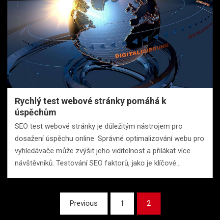
Rychlý test webové stránky pomáhá k
úspěchům
SEO test webové stránky je důležitým nástrojem pro
dosažení úspěchu online. Správné optimalizování webu pro
vyhledávače může zvýšit jeho viditelnost a přilákat více
návštěvníků. Testování SEO faktorů, jako je klíčové…
Stránkování
Previous
1
2
příspěvků