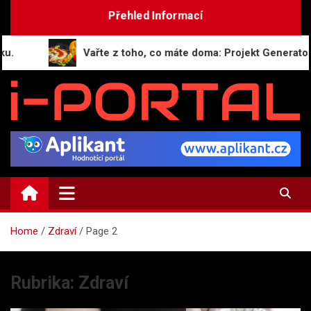
Skip
Přehled Informací
to
content
Vařte z toho, co máte doma: Projekt GeneratorReceptu.
i-PORTAL.CZ
Public relations | Informační portál
Home
Zdraví
Page 2
Rubrika:
Zdraví