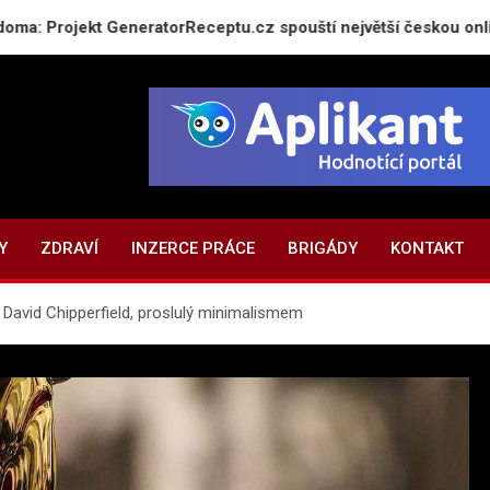
GeneratorReceptu.cz spouští největší českou online kuchařku
Y
ZDRAVÍ
INZERCE PRÁCE
BRIGÁDY
KONTAKT
 David Chipperfield, proslulý minimalismem