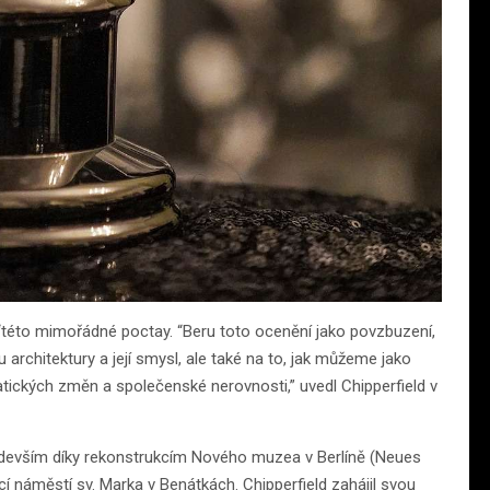
o “této mimořádné poctay. “Beru toto ocenění jako povzbuzení,
rchitektury a její smysl, ale také na to, jak můžeme jako
matických změn a společenské nerovnosti,” uvedl Chipperfield v
ředevším díky rekonstrukcím Nového muzea v Berlíně (Neues
cí náměstí sv. Marka v Benátkách. Chipperfield zahájil svou