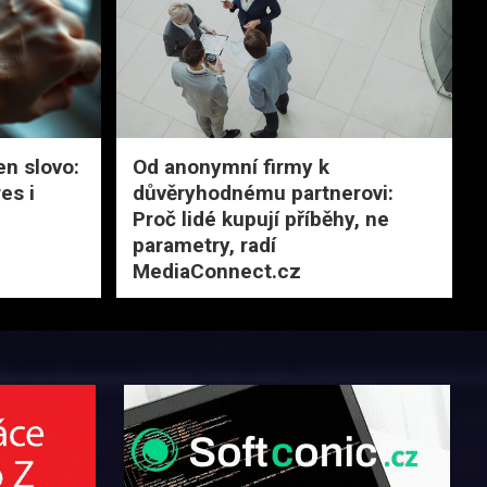
en slovo:
Od anonymní firmy k
es i
důvěryhodnému partnerovi:
Proč lidé kupují příběhy, ne
parametry, radí
MediaConnect.cz