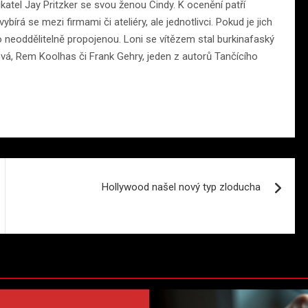
katel Jay Pritzker se svou ženou Cindy. K ocenění patří
bírá se mezi firmami či ateliéry, ale jednotlivci. Pokud je jich
ako neoddělitelně propojenou. Loni se vítězem stal burkinafaský
dová, Rem Koolhas či Frank Gehry, jeden z autorů Tančícího
Hollywood našel nový typ zloducha