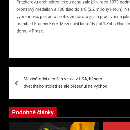
Pritzkerovu architektonickou cenu založili v roce 1979 podni
bronzový medailon a 100 tisíc dolarů (2,2 miliony korun). Nevy
vybráno víc, pak je to proto, že porota jejich práci vnímá j
architekt Francis Kéré. Mezi další laureáty patří Zaha Hadi
domu v Praze.
Navigace
Mezinárodní den žen vznikl v USA, během
pro
dvacátého století se ale přesunul na východ
příspěvek
Podobné články