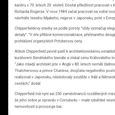
kariéru v 70. letech 20. století. Dostal příležitost pracova
Richarda Rogerse. V roce 1984 začal pracovat na volné no
návrháře Iseeiho Mijakeho, nejprve v Japonsku, poté v Evrop
Chipperfieldovy stavby se podle poroty “vždy vyznačují eleg
detaily”. “V éře přílišné komercionalizace, přehnaného desi
prohlášení organizátoři Pritzkerovy ceny.
Ačkoli Chipperfield pevně patří k architektonickému establi
kurátorem Benátského bienále a získal cenu Královského instit
“Jako mladý architekt jste v Anglii v 80. letech neměli žádno
Thatcherovou a prince Charlese, dvojčata negativního postoj
realizoval v Japonsku, následovaly soutěže v Itálii a Němec
cestách,” dodal.
Chipperfield má nyní asi 250 zaměstnanců rozdělených mezi 
že jeho srdce je opravdu v Corrubedu – malé rybářské vesni
nemovitostí a provozuje bar.