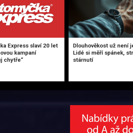
a Express slaví 20 let
Dlouhověkost už není j
novou kampaní
Lidé si měří spánek, str
j chytře“
stárnutí