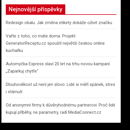
c
Nejnovější příspěvky
h
Redesign obalu. Jak změna etikety dokáže oživit značku.
Vařte z toho, co máte doma: Projekt
GeneratorReceptu.cz spouští největší českou online
kuchařku
Automyčka Express slaví 20 let na trhu novou kampaní
„Zaparkuj chytře“
Dlouhověkost už není jen slovo: Lidé si měří spánek, stres
i stárnutí
Od anonymní firmy k důvěryhodnému partnerovi: Proč lidé
kupují příběhy, ne parametry, radí MediaConnect.cz