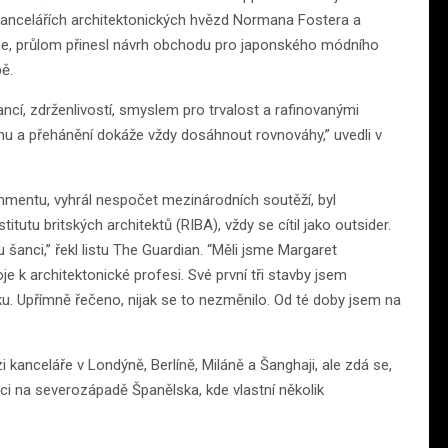
t v kancelářích architektonických hvězd Normana Fostera a
ze, průlom přinesl návrh obchodu pro japonského módního
ě.
ancí, zdrženlivostí, smyslem pro trvalost a rafinovanými
gnu a přehánění dokáže vždy dosáhnout rovnováhy,” uvedli v
shmentu, vyhrál nespočet mezinárodních soutěží, byl
utu britských architektů (RIBA), vždy se cítil jako outsider.
u šanci,” řekl listu The Guardian. “Měli jsme Margaret
e k architektonické profesi. Své první tři stavby jsem
ku. Upřímně řečeno, nijak se to nezměnilo. Od té doby jsem na
kanceláře v Londýně, Berlíně, Miláně a Šanghaji, ale zdá se,
ci na severozápadě Španělska, kde vlastní několik