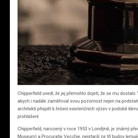
Chipperfield uvedl, že jej přemohlo dojetí, že se mu dostal
abych i nadále zaměřoval svou pozornost nejen na podstatu a
architekti přispět k řešení existenčních výzev v podobě kli
prohlášení.
Chipperfield, narozený v roce 1953 v Londýně, je známý p
Museum) a Procuratie Vecchie, nejstarší ze tří budov lemují