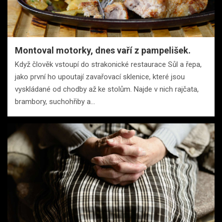
Montoval motorky, dnes vaří z pampelišek.
Když člověk vstoupí do strakonické restaurace Sůl a řepa,
jako první ho upoutají zavařovací sklenice, které jsou
vyskládané od chodby až ke stolům. Najde v nich rajčata,
brambory, suchohřiby a…