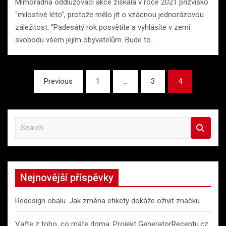
Mimořádná oddlužovací akce získala v roce 2021 přízvisko
“milostivé léto”, protože mělo jít o vzácnou jednorázovou
záležitost. “Padesátý rok posvětíte a vyhlásíte v zemi
svobodu všem jejím obyvatelům. Bude to…
Stránkování
Previous
1
…
3
4
příspěvků
S
e
a
r
c
Nejnovější příspěvky
h
Redesign obalu. Jak změna etikety dokáže oživit značku.
Vařte z toho, co máte doma: Projekt GeneratorReceptu.cz