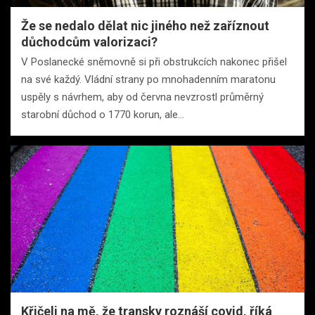
Že se nedalo dělat nic jiného než zaříznout
důchodcům valorizaci?
V Poslanecké sněmovně si při obstrukcích nakonec přišel
na své každý. Vládní strany po mnohadenním maratonu
uspěly s návrhem, aby od června nevzrostl průměrný
starobní důchod o 1770 korun, ale…
Křičeli na mě, že transky roznáší covid, říká