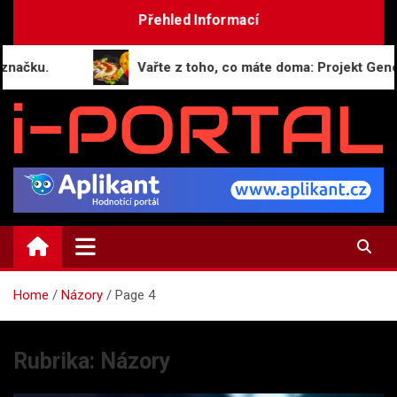
Skip
Přehled Informací
to
content
.
Vařte z toho, co máte doma: Projekt GeneratorR
i-PORTAL.CZ
Public relations | Informační portál
Home
Názory
Page 4
Rubrika:
Názory