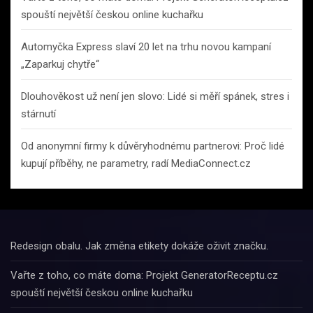
spouští největší českou online kuchařku
Automyčka Express slaví 20 let na trhu novou kampaní
„Zaparkuj chytře“
Dlouhověkost už není jen slovo: Lidé si měří spánek, stres i
stárnutí
Od anonymní firmy k důvěryhodnému partnerovi: Proč lidé
kupují příběhy, ne parametry, radí MediaConnect.cz
Redesign obalu. Jak změna etikety dokáže oživit značku.
Vařte z toho, co máte doma: Projekt GeneratorReceptu.cz
spouští největší českou online kuchařku