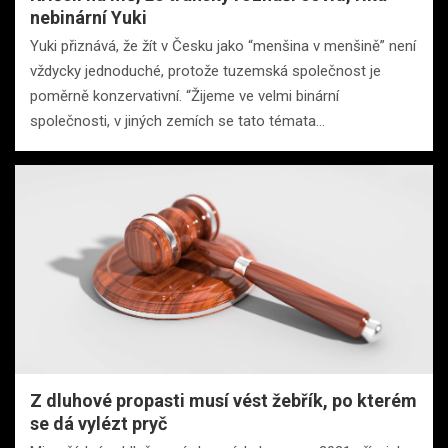
nebinární Yuki
Yuki přiznává, že žít v Česku jako “menšina v menšině” není
vždycky jednoduché, protože tuzemská společnost je
poměrně konzervativní. “Žijeme ve velmi binární
společnosti, v jiných zemích se tato témata…
Z dluhové propasti musí vést žebřík, po kterém
se dá vylézt pryč