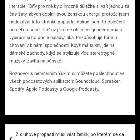
i terapie. “Dřív pro mě bylo hrozně důležité si vzít jednou za
čas šaty, abych doplnil svou ženskou energii, protože jsem
nedokázal tuto stránku popustit, dokud jsem to oblečení
neměl na sobě. Teď už pro mě oblečení gender nemá a
vybírám si ho podle nálady,” říká. Přizpůsobuje tomu i
chování v binární společnosti. Když má sukni, jde na
dámské záchody, když se stylizuje více stereotypně
mužsky, zavítá na pánské.
Rozhovor s nebinárním Yukim si můžete poslechnout ve
všech podcastových aplikacích: Soundcloud, Spreaker,
Spotify, Apple Podcasty a Google Podcasty.
Navigace
Z dluhové propasti musí vést žebřík, po kterém se dá
pro