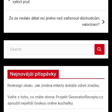
vylézt pryč
příspěvek
Že se nedalo dělat nic jiného než zaříznout důchodcům
valorizaci?
S
e
a
r
c
Nejnovější příspěvky
h
Redesign obalu. Jak změna etikety dokáže oživit značku.
Vařte z toho, co máte doma: Projekt GeneratorReceptu.cz
spouští největší českou online kuchařku