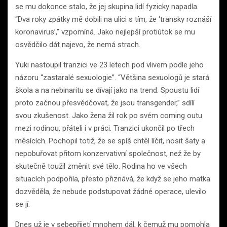
se mu dokonce stalo, že jej skupina lidí fyzicky napadla.
“Dva roky zpátky mě dobili na ulici s tím, že ‘transky roznáší
koronavirus’,” vzpomíná. Jako nejlepší protiútok se mu
osvědčilo dát najevo, že nemá strach.
Yuki nastoupil tranzici ve 23 letech pod vlivem podle jeho
názoru “zastaralé sexuologie”. “Většina sexuologů je stará
škola a na nebinaritu se dívají jako na trend. Spoustu lidí
proto začnou přesvědčovat, že jsou transgender,” sdílí
svou zkušenost. Jako žena žil rok po svém coming outu
mezi rodinou, přáteli i v práci. Tranzici ukončil po třech
měsících. Pochopil totiž, že se spíš chtěl líčit, nosit šaty a
nepobuřovat přitom konzervativní společnost, než že by
skutečně toužil změnit své tělo. Rodina ho ve všech
situacích podpořila, přesto přiznává, že když se jeho matka
dozvěděla, že nebude podstupovat žádné operace, ulevilo
se jí.
Dnes už je v sebepřijetí mnohem dál, k čemuž mu pomohla