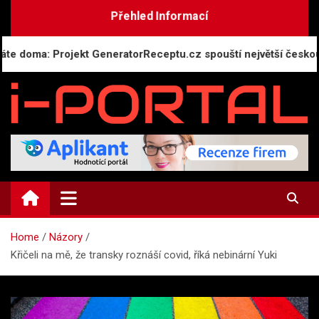
Skip
Přehled Informací
to
content
a: Projekt GeneratorReceptu.cz spouští největší českou online
i-PORTAL.CZ
Public relations | Informační portál
Home
Názory
Křičeli na mě, že transky roznáší covid, říká nebinární Yuki