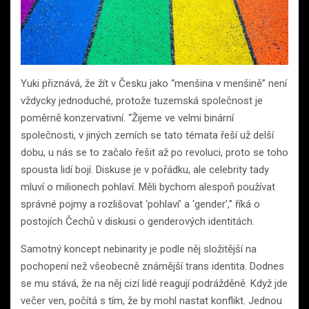
Yuki přiznává, že žít v Česku jako “menšina v menšině” není
vždycky jednoduché, protože tuzemská společnost je
poměrně konzervativní. “Žijeme ve velmi binární
společnosti, v jiných zemích se tato témata řeší už delší
dobu, u nás se to začalo řešit až po revoluci, proto se toho
spousta lidí bojí. Diskuse je v pořádku, ale celebrity tady
mluví o milionech pohlaví. Měli bychom alespoň používat
správné pojmy a rozlišovat ‘pohlaví’ a ‘gender’,” říká o
postojích Čechů v diskusi o genderových identitách.
Samotný koncept nebinarity je podle něj složitější na
pochopení než všeobecně známější trans identita. Dodnes
se mu stává, že na něj cizí lidé reagují podrážděně. Když jde
večer ven, počítá s tím, že by mohl nastat konflikt. Jednou