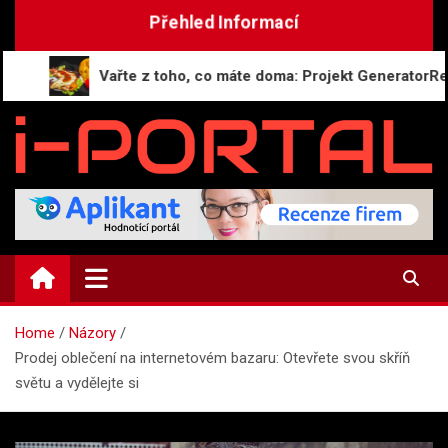
Skip
Přehled Informací
to
content
Vařte z toho, co máte doma: Projekt GeneratorReceptu.cz s
i-PORTAL.CZ
Public relations | Informační portál
Home
Názory
Prodej oblečení na internetovém bazaru: Otevřete svou skříň
světu a vydělejte si