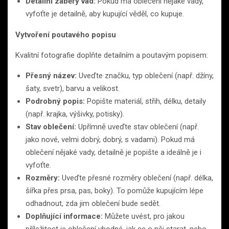
Detailní záběry vad:
Pokud má oblečení nějaké vady,
vyfoťte je detailně, aby kupující věděl, co kupuje.
Vytvoření poutavého popisu
Kvalitní fotografie doplňte detailním a poutavým popisem:
Přesný název:
Uveďte značku, typ oblečení (např. džíny,
šaty, svetr), barvu a velikost.
Podrobný popis:
Popište materiál, střih, délku, detaily
(např. krajka, výšivky, potisky).
Stav oblečení:
Upřímně uveďte stav oblečení (např.
jako nové, velmi dobrý, dobrý, s vadami). Pokud má
oblečení nějaké vady, detailně je popište a ideálně je i
vyfoťte.
Rozměry:
Uveďte přesné rozměry oblečení (např. délka,
šířka přes prsa, pas, boky). To pomůže kupujícím lépe
odhadnout, zda jim oblečení bude sedět.
Doplňující informace:
Můžete uvést, pro jakou