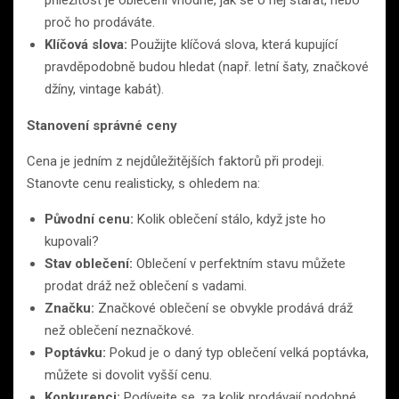
příležitost je oblečení vhodné, jak se o něj starat, nebo
proč ho prodáváte.
Klíčová slova:
Použijte klíčová slova, která kupující
pravděpodobně budou hledat (např. letní šaty, značkové
džíny, vintage kabát).
Stanovení správné ceny
Cena je jedním z nejdůležitějších faktorů při prodeji.
Stanovte cenu realisticky, s ohledem na:
Původní cenu:
Kolik oblečení stálo, když jste ho
kupovali?
Stav oblečení:
Oblečení v perfektním stavu můžete
prodat dráž než oblečení s vadami.
Značku:
Značkové oblečení se obvykle prodává dráž
než oblečení neznačkové.
Poptávku:
Pokud je o daný typ oblečení velká poptávka,
můžete si dovolit vyšší cenu.
Konkurenci:
Podívejte se, za kolik prodávají podobné