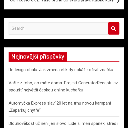
Coffeestore.cz: Vaše brána do světa pravé italské kávy
S
e
a
r
c
Nejnovější příspěvky
h
Redesign obalu. Jak změna etikety dokáže oživit značku.
Vařte z toho, co máte doma: Projekt GeneratorReceptu.cz
spouští největší českou online kuchařku
Automyčka Express slaví 20 let na trhu novou kampaní
„Zaparkuj chytře“
Dlouhověkost už není jen slovo: Lidé si měří spánek, stres i