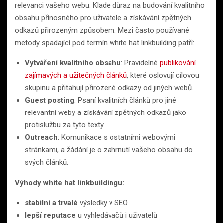
relevanci vašeho webu. Klade důraz na budování kvalitního
obsahu přínosného pro uživatele a získávání zpětných
odkazů přirozeným způsobem. Mezi často používané
metody spadající pod termín white hat linkbuilding patří:
Vytváření kvalitního obsahu
: Pravidelné
publikování
zajímavých a užitečných článků
, které oslovují cílovou
skupinu a přitahují přirozené odkazy od jiných webů.
Guest posting
: Psaní kvalitních článků pro jiné
relevantní weby a získávání zpětných odkazů jako
protislužbu za tyto texty.
Outreach
: Komunikace s ostatními webovými
stránkami, a žádání je o zahrnutí vašeho obsahu do
svých článků.
Výhody white hat linkbuildingu:
stabilní a trvalé
výsledky v SEO
lepší reputace
u vyhledávačů i uživatelů