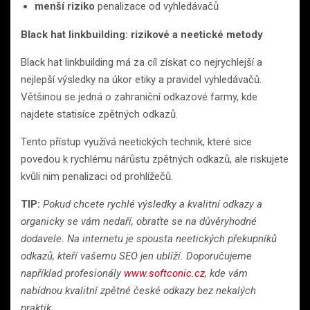
menší riziko
penalizace od vyhledávačů
Black hat linkbuilding: rizikové a neetické metody
Black hat linkbuilding má za cíl získat co nejrychlejší a
nejlepší výsledky na úkor etiky a pravidel vyhledávačů.
Většinou se jedná o zahraniční odkazové farmy, kde
najdete statisíce zpětných odkazů.
Tento přístup využívá neetických technik, které sice
povedou k rychlému nárůstu zpětných odkazů, ale riskujete
kvůli nim penalizaci od prohlížečů.
TIP:
Pokud chcete rychlé výsledky a kvalitní odkazy a
organicky se vám nedaří, obraťte se na důvěryhodné
dodavele. Na internetu je spousta neetických překupníků
odkazů, kteří vašemu SEO jen ublíží. Doporučujeme
například profesionály
www.softconic.cz
, kde vám
nabídnou kvalitní zpětné české odkazy bez nekalých
praktik.