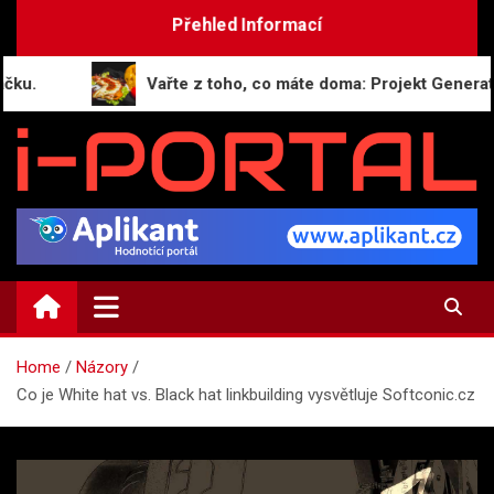
Skip
Přehled Informací
to
content
Vařte z toho, co máte doma: Projekt GeneratorRecep
i-PORTAL.CZ
Public relations | Informační portál
Home
Názory
Co je White hat vs. Black hat linkbuilding vysvětluje Softconic.cz