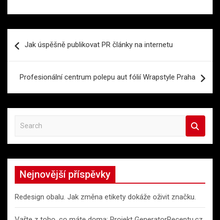
Navigace
Jak úspěšně publikovat PR články na internetu
pro
příspěvek
Profesionální centrum polepu aut fólií Wrapstyle Praha
S
e
a
r
c
Nejnovější příspěvky
h
Redesign obalu. Jak změna etikety dokáže oživit značku.
Vařte z toho, co máte doma: Projekt GeneratorReceptu.cz