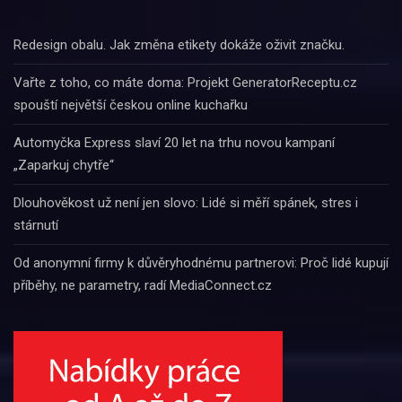
Redesign obalu. Jak změna etikety dokáže oživit značku.
Vařte z toho, co máte doma: Projekt GeneratorReceptu.cz
spouští největší českou online kuchařku
Automyčka Express slaví 20 let na trhu novou kampaní
„Zaparkuj chytře“
Dlouhověkost už není jen slovo: Lidé si měří spánek, stres i
stárnutí
Od anonymní firmy k důvěryhodnému partnerovi: Proč lidé kupují
příběhy, ne parametry, radí MediaConnect.cz