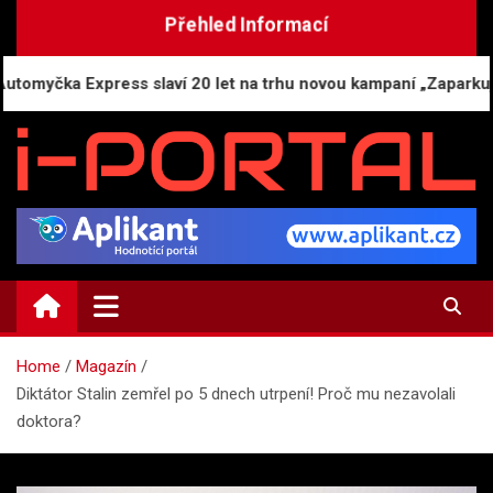
Skip
Přehled Informací
to
content
ka Express slaví 20 let na trhu novou kampaní „Zaparkuj chytř
i-PORTAL.CZ
Public relations | Informační portál
Home
Magazín
Diktátor Stalin zemřel po 5 dnech utrpení! Proč mu nezavolali
doktora?