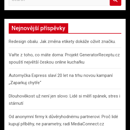
e
a
r
c
Nejnovější příspěvky
h
Redesign obalu. Jak změna etikety dokáže oživit značku.
Vařte z toho, co máte doma: Projekt GeneratorReceptu.cz
spouští největší českou online kuchařku
Automyčka Express slaví 20 let na trhu novou kampaní
„Zaparkuj chytře“
Dlouhověkost už není jen slovo: Lidé si měří spánek, stres i
stárnutí
Od anonymní firmy k důvěryhodnému partnerovi: Proč lidé
kupují příběhy, ne parametry, radí MediaConnect.cz