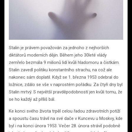
Stalin je právem považován za jednoho z nejhorších
diktátorů moderních dějin. Během jeho 30leté vlády
zemřelo bezmála 9 milionů lidí kvůli hladomoru a čistkám.
Stalin zavedl politiku konstantního strachu, na což ale
nakonec sám doplatil. Když se 1. března 1953 odebral do
ložnice, zdálo se vše v naprostém pořádku. Za čtyři dny byl
Stalin mrtvý. S největší pravděpodobností jen kvůli tomu, že
se ho každý až příliš bál.
Ke konci svého života trpěl celou řadou zdravotních potíží
a spoustu času trávil na své dače v Kuncevu u Moskvy, kde
byl i na konci února 1953. Večer 28. února strávil podobně