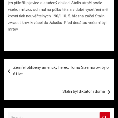
jen přiložili pijavice a studený obklad. Stalin utrpěl podle
všeho mrtvici, ochrnul na půlku těla a v době vyšetření měl
krevní tlak neuvěřitelných 190/110. 5. března začal Stalin
zvracet krev, krvácel do žaludku. Před desátou večerní byl
mrtev.
Navigace
Zemřel oblíbený americký herec, Tomu Sizemorovi bylo
pro
61 let
příspěvek
Stalin byl diktátor i doma
S