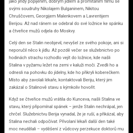
jako jindy popíjením, dobrým jídlem a promítáním filmu se
svými soudruhy Nikolajem Bulganinem, Nikitou
Chruščovem, Georgijem Malenkovem a Lavrentijem
Berijou. Až nad ránem se odebral do své ložnice ke spánku
a čtveřice mužů odjela do Moskvy.
Celý den se Stalin neobjevil, nevyšel ze svého pokoje, ani si
neporučil něco k jídlu. Až pozdě večer se služebnictvo po
hodinách strachu rozhodlo vejít do ložnice, kde našli
Stalina v pyžamu ležet na zemi v kaluži moči. Zvedli ho a
odnesli na pohovku do jídelny, kde ho přikryli koberečkem.
Místo aby zavolali lékaře, kontaktovali Beriju, který jim
zakázal o Stalinově stavu s kýmkoliv hovořit.
Když se čtveřice mužů vrátila do Kunceva, našli Stalina ve
stavu, který připomínal spánek – jenže Stalin nechrápal, jen
chrčel. Služebnictvu Berija vynadal, že je ruší, a přikázal, aby
Stalina nechali odpočívat. Přivolaní lékaři další den také
moc neudělali – vyděšení z vůdcovy perzekuce doktorů mu