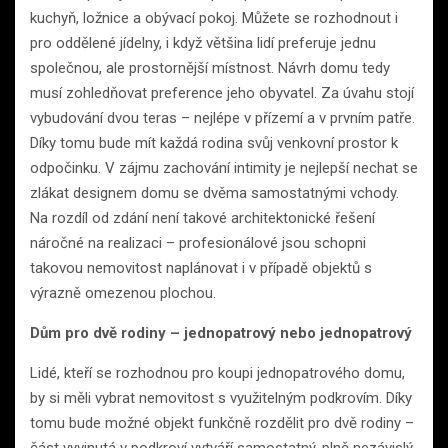
kuchyň, ložnice a obývací pokoj. Můžete se rozhodnout i
pro oddělené jídelny, i když většina lidí preferuje jednu
společnou, ale prostornější místnost. Návrh domu tedy
musí zohledňovat preference jeho obyvatel. Za úvahu stojí
vybudování dvou teras – nejlépe v přízemí a v prvním patře.
Díky tomu bude mít každá rodina svůj venkovní prostor k
odpočinku. V zájmu zachování intimity je nejlepší nechat se
zlákat designem domu se dvěma samostatnými vchody.
Na rozdíl od zdání není takové architektonické řešení
náročné na realizaci – profesionálové jsou schopni
takovou nemovitost naplánovat i v případě objektů s
výrazně omezenou plochou.
Dům pro dvě rodiny – jednopatrový nebo jednopatrový
Lidé, kteří se rozhodnou pro koupi jednopatrového domu,
by si měli vybrat nemovitost s využitelným podkrovím. Díky
tomu bude možné objekt funkčně rozdělit pro dvě rodiny –
část vyvinutá v podkroví vytváří samostatný, plně nezávislý