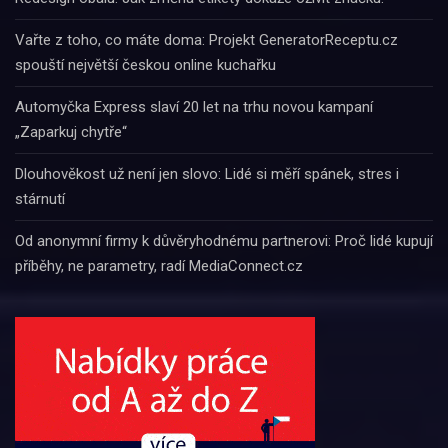
Vařte z toho, co máte doma: Projekt GeneratorReceptu.cz
spouští největší českou online kuchařku
Automyčka Express slaví 20 let na trhu novou kampaní
„Zaparkuj chytře“
Dlouhověkost už není jen slovo: Lidé si měří spánek, stres i
stárnutí
Od anonymní firmy k důvěryhodnému partnerovi: Proč lidé kupují
příběhy, ne parametry, radí MediaConnect.cz