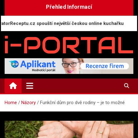
Skip
Přehled Informací
to
content
eptu.cz spouští největší českou online kuchařku
A
i-PORTAL.CZ
Public relations | Informační portál
Home
Názory
Funkční dům pro dvě rodiny – je to možné