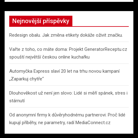
a
r
c
Nejnovější příspěvky
h
Redesign obalu. Jak změna etikety dokáže oživit značku.
Vařte z toho, co máte doma: Projekt GeneratorReceptu.cz
spouští největší českou online kuchařku
Automyčka Express slaví 20 let na trhu novou kampaní
„Zaparkuj chytře“
Dlouhověkost už není jen slovo: Lidé si měří spánek, stres i
stárnutí
Od anonymní firmy k důvěryhodnému partnerovi: Proč lidé
kupují příběhy, ne parametry, radí MediaConnect.cz