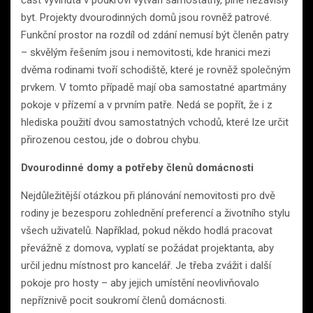
byt. Projekty dvourodinných domů jsou rovněž patrové.
Funkční prostor na rozdíl od zdání nemusí být členěn patry
– skvělým řešením jsou i nemovitosti, kde hranici mezi
dvěma rodinami tvoří schodiště, které je rovněž společným
prvkem. V tomto případě mají oba samostatné apartmány
pokoje v přízemí a v prvním patře. Nedá se popřít, že i z
hlediska použití dvou samostatných vchodů, které lze určit
přirozenou cestou, jde o dobrou chybu.
Dvourodinné domy a potřeby členů domácnosti
Nejdůležitější otázkou při plánování nemovitosti pro dvě
rodiny je bezesporu zohlednění preferencí a životního stylu
všech uživatelů. Například, pokud někdo hodlá pracovat
převážně z domova, vyplatí se požádat projektanta, aby
určil jednu místnost pro kancelář. Je třeba zvážit i další
pokoje pro hosty – aby jejich umístění neovlivňovalo
nepříznivě pocit soukromí členů domácnosti.