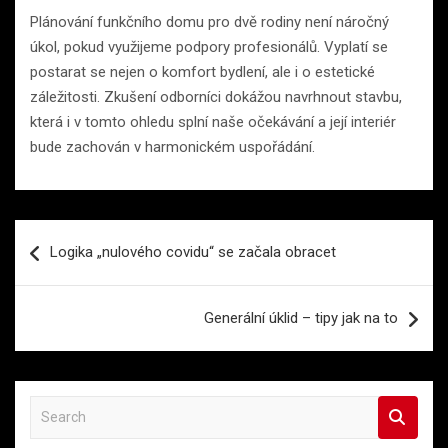
Plánování funkčního domu pro dvě rodiny není náročný
úkol, pokud využijeme podpory profesionálů. Vyplatí se
postarat se nejen o komfort bydlení, ale i o estetické
záležitosti. Zkušení odborníci dokážou navrhnout stavbu,
která i v tomto ohledu splní naše očekávání a její interiér
bude zachován v harmonickém uspořádání.
Navigace
Logika „nulového covidu“ se začala obracet
pro
příspěvek
Generální úklid – tipy jak na to
S
e