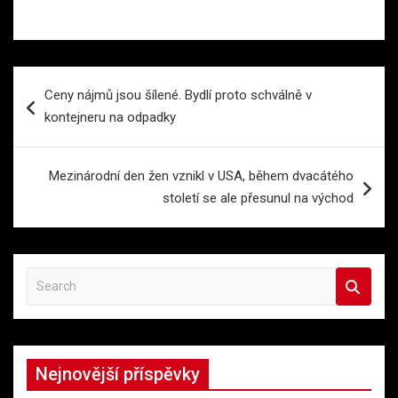
Navigace
Ceny nájmů jsou šílené. Bydlí proto schválně v
pro
kontejneru na odpadky
příspěvek
Mezinárodní den žen vznikl v USA, během dvacátého
století se ale přesunul na východ
S
e
a
r
c
Nejnovější příspěvky
h