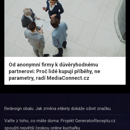
Od anonymní firmy k důvěryhodnému
partnerovi: Proč lidé kupují příběhy, ne
parametry, radí MediaConnect.cz
Redesign obalu. Jak změna etikety dokáže oživit značku.
Vařte z toho, co máte doma: Projekt GeneratorReceptu.cz
spouští největší českou online kuchařku