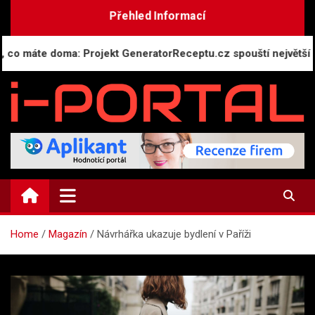
Skip
Přehled Informací
to
content
áte doma: Projekt GeneratorReceptu.cz spouští největší českou
i-PORTAL.CZ
Public relations | Informační portál
Home
Magazín
Návrhářka ukazuje bydlení v Paříži