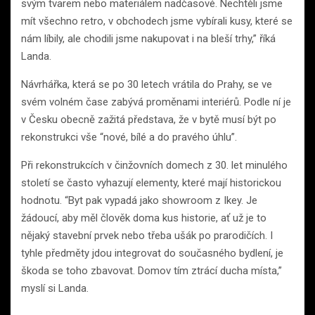
svým tvarem nebo materiálem nadčasové. Nechtěli jsme
mít všechno retro, v obchodech jsme vybírali kusy, které se
nám líbily, ale chodili jsme nakupovat i na bleší trhy,” říká
Landa.
Návrhářka, která se po 30 letech vrátila do Prahy, se ve
svém volném čase zabývá proměnami interiérů. Podle ní je
v Česku obecně zažitá představa, že v bytě musí být po
rekonstrukci vše “nové, bílé a do pravého úhlu”.
Při rekonstrukcích v činžovních domech z 30. let minulého
století se často vyhazují elementy, které mají historickou
hodnotu. “Byt pak vypadá jako showroom z Ikey. Je
žádoucí, aby měl člověk doma kus historie, ať už je to
nějaký stavební prvek nebo třeba ušák po prarodičích. I
tyhle předměty jdou integrovat do současného bydlení, je
škoda se toho zbavovat. Domov tím ztrácí ducha místa,”
myslí si Landa.