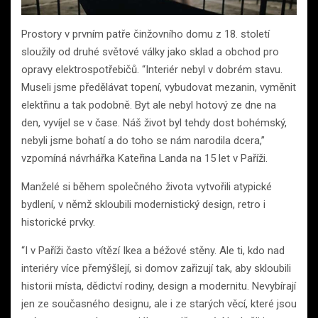
Prostory v prvním patře činžovního domu z 18. století
sloužily od druhé světové války jako sklad a obchod pro
opravy elektrospotřebičů. “Interiér nebyl v dobrém stavu.
Museli jsme předělávat topení, vybudovat mezanin, vyměnit
elektřinu a tak podobně. Byt ale nebyl hotový ze dne na
den, vyvíjel se v čase. Náš život byl tehdy dost bohémský,
nebyli jsme bohatí a do toho se nám narodila dcera,”
vzpomíná návrhářka Kateřina Landa na 15 let v Paříži.
Manželé si během společného života vytvořili atypické
bydlení, v němž skloubili modernistický design, retro i
historické prvky.
“I v Paříži často vítězí Ikea a béžové stěny. Ale ti, kdo nad
interiéry více přemýšlejí, si domov zařizují tak, aby skloubili
historii místa, dědictví rodiny, design a modernitu. Nevybírají
jen ze současného designu, ale i ze starých věcí, které jsou