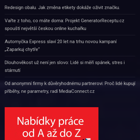
Redesign obalu. Jak změna etikety dokáže oživit značku.
Vařte z toho, co máte doma: Projekt GeneratorReceptu.cz
spouští největší českou online kuchařku
Automyčka Express slaví 20 let na trhu novou kampaní
„Zaparkuj chytře“
Dlouhověkost už není jen slovo: Lidé si měří spánek, stres i
stárnutí
Od anonymní firmy k důvěryhodnému partnerovi: Proč lidé kupují
příběhy, ne parametry, radí MediaConnect.cz