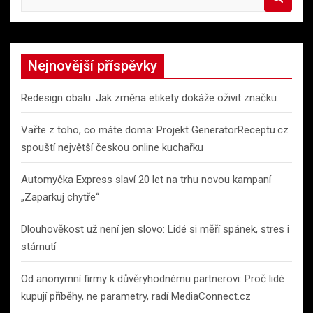
e
a
r
c
Nejnovější příspěvky
h
Redesign obalu. Jak změna etikety dokáže oživit značku.
Vařte z toho, co máte doma: Projekt GeneratorReceptu.cz
spouští největší českou online kuchařku
Automyčka Express slaví 20 let na trhu novou kampaní
„Zaparkuj chytře“
Dlouhověkost už není jen slovo: Lidé si měří spánek, stres i
stárnutí
Od anonymní firmy k důvěryhodnému partnerovi: Proč lidé
kupují příběhy, ne parametry, radí MediaConnect.cz