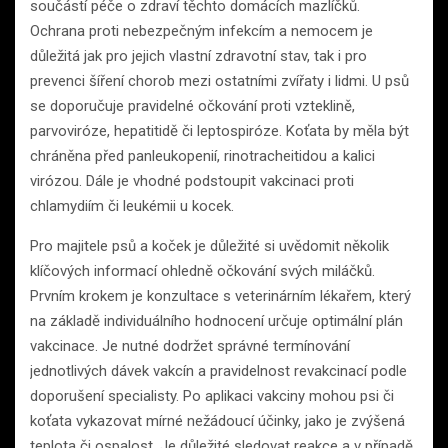
součástí péče o zdraví těchto domácích mazlíčků.
Ochrana proti nebezpečným infekcím a nemocem je
důležitá jak pro jejich vlastní zdravotní stav, tak i pro
prevenci šíření chorob mezi ostatními zvířaty i lidmi. U psů
se doporučuje pravidelné očkování proti vzteklině,
parvoviróze, hepatitidě či leptospiróze. Koťata by měla být
chráněna před panleukopenií, rinotracheitidou a kalici
virózou. Dále je vhodné podstoupit vakcinaci proti
chlamydiím či leukémii u kocek.
Pro majitele psů a koček je důležité si uvědomit několik
klíčových informací ohledně očkování svých miláčků.
Prvním krokem je konzultace s veterinárním lékařem, který
na základě individuálního hodnocení určuje optimální plán
vakcinace. Je nutné dodržet správné termínování
jednotlivých dávek vakcín a pravidelnost revakcinací podle
doporušení specialisty. Po aplikaci vakciny mohou psi či
koťata vykazovat mírné nežádoucí účinky, jako je zvýšená
teplota či ospalost. Je důležité sledovat reakce a v případě