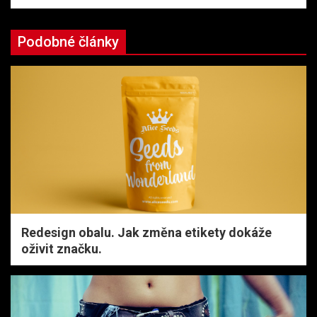
Podobné články
Redesign obalu. Jak změna etikety dokáže
oživit značku.