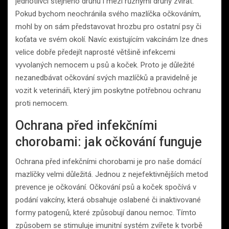
jednotlivci stejného druhu i mezi různými druhy zvířat.
Pokud bychom neochránila svého mazlíčka očkováním,
mohl by on sám představovat hrozbu pro ostatní psy či
koťata ve svém okolí. Navíc existujícím vakcínám lze dnes
velice dobře předejít naprosté většině infekcemi
vyvolaných nemocem u psů a koček. Proto je důležité
nezanedbávat očkování svých mazlíčků a pravidelně je
vozit k veterináři, který jim poskytne potřebnou ochranu
proti nemocem.
Ochrana před infekčními
chorobami: jak očkování funguje
Ochrana před infekčními chorobami je pro naše domácí
mazlíčky velmi důležitá. Jednou z nejefektivnějších metod
prevence je očkování. Očkování psů a koček spočívá v
podání vakcíny, která obsahuje oslabené či inaktivované
formy patogenů, které způsobují danou nemoc. Tímto
způsobem se stimuluje imunitní systém zvířete k tvorbě