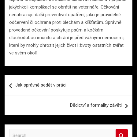
jakýchkoli komplikací se obrátit na veterináře. Očkování
nenahrazuje další preventivní opatření, jako je pravidelné
odčervení či ochrana proti blechám a klíšťatům. Správně
provedené očkování poskytuje psům a kočkám
dlouhodobou imunitu a chrání je před vážnými nemocemi,
které by mohly ohrozit jejich život i životy ostatních zvířat
ve svém okolí.
Navigace
Jak správně sedět v práci
pro
příspěvek
Dědictví a formality závěti
S