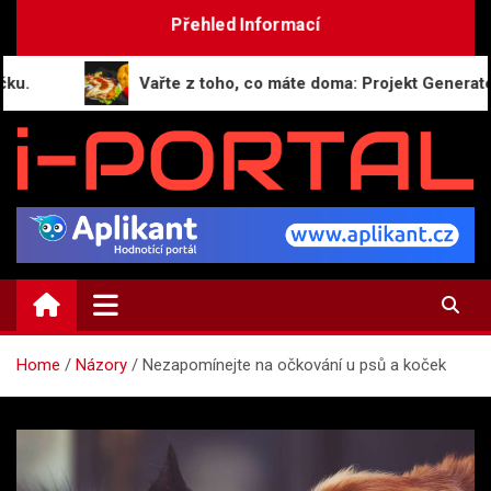
Skip
Přehled Informací
to
content
Vařte z toho, co máte doma: Projekt GeneratorRecept
i-PORTAL.CZ
Public relations | Informační portál
Home
Názory
Nezapomínejte na očkování u psů a koček