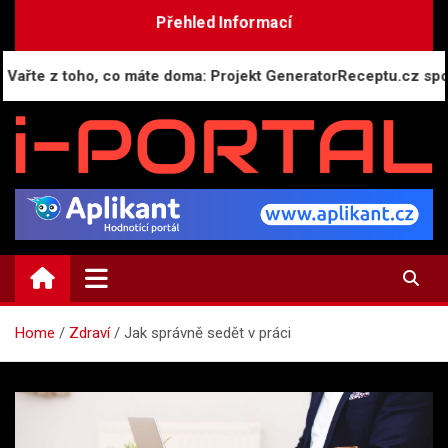
Skip
Přehled Informací
to
content
z toho, co máte doma: Projekt GeneratorReceptu.cz spouští nej
i-PORTAL.CZ
Public relations | Informační portál
Home
Zdraví
Jak správně sedět v práci