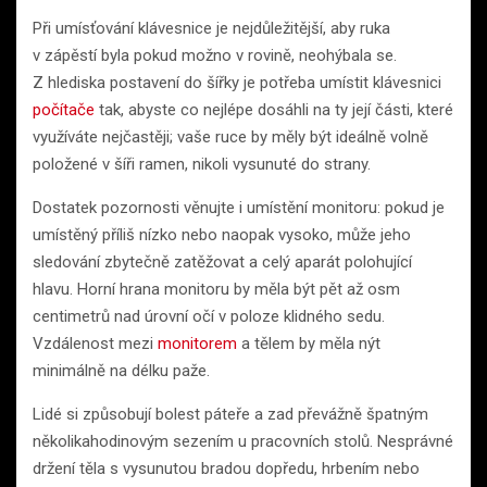
Při umísťování klávesnice je nejdůležitější, aby ruka
v zápěstí byla pokud možno v rovině, neohýbala se.
Z hlediska postavení do šířky je potřeba umístit klávesnici
počítače
tak, abyste co nejlépe dosáhli na ty její části, které
využíváte nejčastěji; vaše ruce by měly být ideálně volně
položené v šíři ramen, nikoli vysunuté do strany.
Dostatek pozornosti věnujte i umístění monitoru: pokud je
umístěný příliš nízko nebo naopak vysoko, může jeho
sledování zbytečně zatěžovat a celý aparát polohující
hlavu. Horní hrana monitoru by měla být pět až osm
centimetrů nad úrovní očí v poloze klidného sedu.
Vzdálenost mezi
monitorem
a tělem by měla nýt
minimálně na délku paže.
Lidé si způsobují bolest páteře a zad převážně špatným
několikahodinovým sezením u pracovních stolů. Nesprávné
držení těla s vysunutou bradou dopředu, hrbením nebo