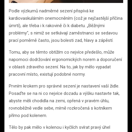
Podle výzkumů nadměrné sezení přispívá ke
kardiovaskulárním onemocněním (což je nejčastější příčina
úmrtí), ale třeba i k rakovině či k diabetu. „Běžnými
problémy“, s nimiž se setkávají zaměstnanci se sedavou
prací poměrně často, jsou bolesti zad, hlavy a zápěstí.
Tomu, aby se těmto obtížím co nejvíce předešlo, může
napomoci dodržování ergonomických norem a doporučení
v oblasti zdravého sezení. Na to, jak by mělo vypadat
pracovní místo, existují podobné normy.
Prvním krokem pro správné sezení je nastavení vaší židle.
Posaďte se na ni co nejvíce dozadu a výšku nastavte tak,
abyste měli chodidla na zemi, opřená v pravém úhlu,
rovnoběžně vedle sebe, mírně rozkročená s kotníkem
přímo pod kolenem.
Tělo by pak mělo v kolenou i kyčlích svírat pravý úhel