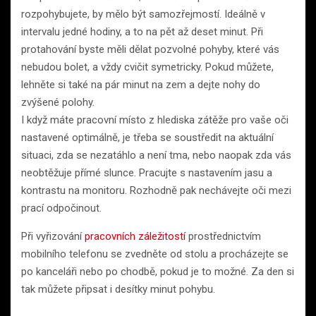
rozpohybujete, by mělo být samozřejmostí. Ideálně v
intervalu jedné hodiny, a to na pět až deset minut. Při
protahování byste měli dělat pozvolné pohyby, které vás
nebudou bolet, a vždy cvičit symetricky. Pokud můžete,
lehněte si také na pár minut na zem a dejte nohy do
zvýšené polohy.
I když máte pracovní místo z hlediska zátěže pro vaše oči
nastavené optimálně, je třeba se soustředit na aktuální
situaci, zda se nezatáhlo a není tma, nebo naopak zda vás
neobtěžuje přímé slunce. Pracujte s nastavením jasu a
kontrastu na monitoru. Rozhodně pak nechávejte oči mezi
prací odpočinout.
Při vyřizování
pracovních záležitostí
prostřednictvím
mobilního telefonu se zvedněte od stolu a procházejte se
po kanceláři nebo po chodbě, pokud je to možné. Za den si
tak můžete připsat i desítky minut pohybu.