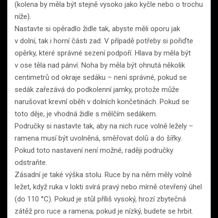
(kolena by měla být stejně vysoko jako kyčle nebo o trochu
níže).
Nastavte si opěradlo židle tak, abyste měli oporu jak
v dolní, tak i horní části zad. V případě potřeby si pořiďte
opěrky, které správné sezení podpoří. Hlava by měla být
v ose těla nad pánví. Noha by měla být ohnutá několik
centimetrů od okraje sedáku – není správné, pokud se
sedák zařezává do podkolenní jamky, protože může
narušovat krevní oběh v dolních končetinách. Pokud se
toto děje, je vhodná židle s mělčím sedákem.
Područky si nastavte tak, aby na nich ruce volně ležely –
ramena musí být uvolněná, směřovat dolů a do šířky.
Pokud toto nastavení není možné, raději područky
odstraňte.
Zásadní je také výška stolu. Ruce by na něm měly volně
ležet, když ruka v lokti svírá pravý nebo mírně otevřený úhel
(do 110 °C). Pokud je stůl příliš vysoký, hrozí zbytečná
zátěž pro ruce a ramena; pokud je nízký, budete se hrbit.