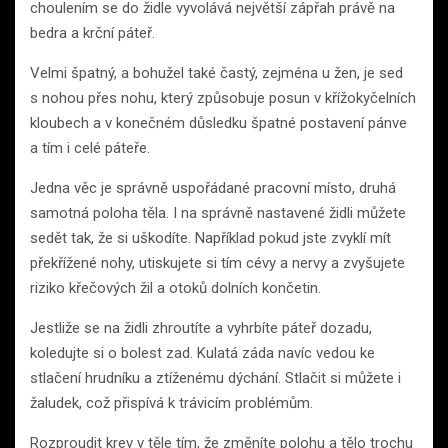
choulením se do židle vyvolává největší zápřah právě na
bedra a krční páteř.
Velmi špatný, a bohužel také častý, zejména u žen, je sed
s nohou přes nohu, který způsobuje posun v křížokyčelních
kloubech a v konečném důsledku špatné postavení pánve
a tím i celé páteře.
Jedna věc je správně uspořádané pracovní místo, druhá
samotná poloha těla. I na správně nastavené židli můžete
sedět tak, že si uškodíte. Například pokud jste zvyklí mít
překřížené nohy, utiskujete si tím cévy a nervy a zvyšujete
riziko křečových žil a otoků dolních končetin.
Jestliže se na židli zhroutíte a vyhrbíte páteř dozadu,
koledujte si o bolest zad. Kulatá záda navíc vedou ke
stlačení hrudníku a ztíženému dýchání. Stlačit si můžete i
žaludek, což přispívá k trávicím problémům.
Rozproudit krev v těle tím, že změníte polohu a tělo trochu