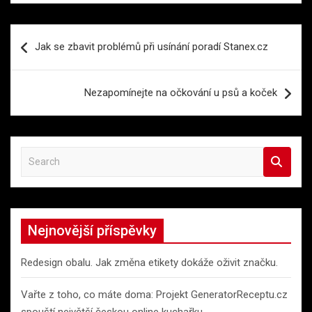
Navigace
Jak se zbavit problémů při usínání poradí Stanex.cz
pro
příspěvek
Nezapomínejte na očkování u psů a koček
S
e
a
r
c
Nejnovější příspěvky
h
Redesign obalu. Jak změna etikety dokáže oživit značku.
Vařte z toho, co máte doma: Projekt GeneratorReceptu.cz
spouští největší českou online kuchařku