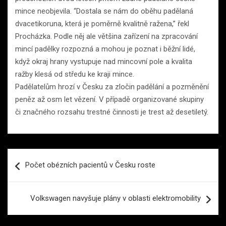
mince neobjevila. “Dostala se nám do oběhu padělaná
dvacetikoruna, která je poměrně kvalitně ražena,” řekl
Procházka. Podle něj ale většina zařízení na zpracování
mincí padělky rozpozná a mohou je poznat i běžní lidé,
když okraj hrany vystupuje nad mincovní pole a kvalita
ražby klesá od středu ke kraji mince.
Padělatelům hrozí v Česku za zločin padělání a pozměnění
peněz až osm let vězení. V případě organizované skupiny
či značného rozsahu trestné činnosti je trest až desetiletý.
Navigace
Počet obézních pacientů v Česku roste
pro
příspěvek
Volkswagen navyšuje plány v oblasti elektromobility