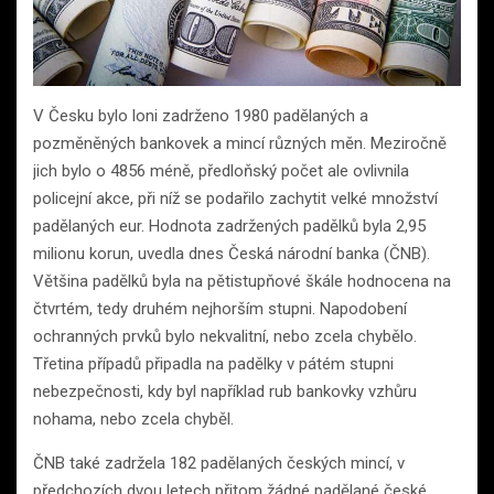
V Česku bylo loni zadrženo 1980 padělaných a
pozměněných bankovek a mincí různých měn. Meziročně
jich bylo o 4856 méně, předloňský počet ale ovlivnila
policejní akce, při níž se podařilo zachytit velké množství
padělaných eur. Hodnota zadržených padělků byla 2,95
milionu korun, uvedla dnes Česká národní banka (ČNB).
Většina padělků byla na pětistupňové škále hodnocena na
čtvrtém, tedy druhém nejhorším stupni. Napodobení
ochranných prvků bylo nekvalitní, nebo zcela chybělo.
Třetina případů připadla na padělky v pátém stupni
nebezpečnosti, kdy byl například rub bankovky vzhůru
nohama, nebo zcela chyběl.
ČNB také zadržela 182 padělaných českých mincí, v
předchozích dvou letech přitom žádné padělané české