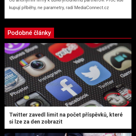
Od anonymní firmy k důvěryhodnému partnerovi: Proč lidé
kupují příběhy, ne parametry, radí MediaConnect.cz
Podobné články
Twitter zavedl limit na počet příspěvků, které
si lze za den zobrazit