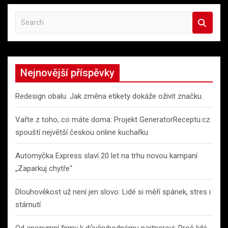
S
e
a
r
c
Nejnovější příspěvky
h
Redesign obalu. Jak změna etikety dokáže oživit značku.
Vařte z toho, co máte doma: Projekt GeneratorReceptu.cz
spouští největší českou online kuchařku
Automyčka Express slaví 20 let na trhu novou kampaní
„Zaparkuj chytře“
Dlouhověkost už není jen slovo: Lidé si měří spánek, stres i
stárnutí