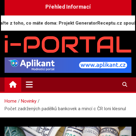
Skip
Přehled Informací
to
content
 toho, co máte doma: Projekt GeneratorReceptu.cz spouští nejv
i-PORTAL.CZ
Public relations | Informační portál
Home
Novinky
Počet zadržených padělků bankovek a mincí c ČR loni klesnul