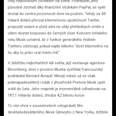
roky nejbohatším člověkem na světě. Podnikatel, jenž
původně zbohatl díky finančním stránkám PayPal, se opět
dostal do centra pozornosti vloni na podzim. Tehdy za 44
miliard dolarů převzal internetovou společnost Twitter,
propustil vedení a učinil sérii ne vždy přehledných změn s
cílem dostat korporaci do černých čísel. Koncem loňského
roku Musk oznámil, že z funkce generálního ředitele
Twitteru odstoupí, pokud najde někoho “dost bláznivého na
to, aby tu práci vzal místo mě”.
V žebříčku nejbohatších lidí světa, jejž sestavuje agentura
Bloomberg, vloni v prosinci Muska vystřídal francouzský
podnikatel Bernard Arnault. Minulý měsíc už se však
jedenapadesátiletý rodák z jihoafrické Pretorie Musk opět
vrátil do čela. Jeho majetek je momentálně odhadován na
187,1 miliardy dolarů, zhruba 4,2 bilionu korun.
To vše chce v souvislostech odvyprávět film
devětašedesátiletého Alexe Gibneyho z New Yorku, držitele