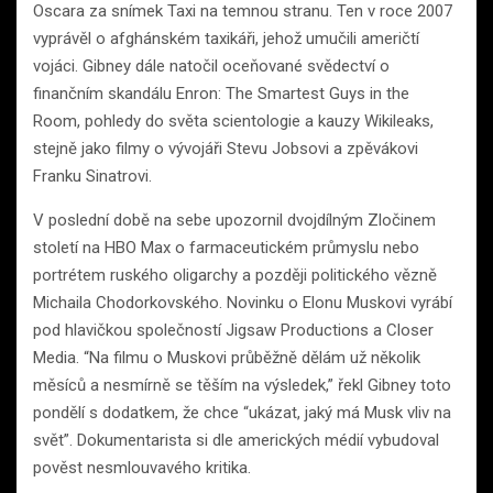
Oscara za snímek Taxi na temnou stranu. Ten v roce 2007
vyprávěl o afghánském taxikáři, jehož umučili američtí
vojáci. Gibney dále natočil oceňované svědectví o
finančním skandálu Enron: The Smartest Guys in the
Room, pohledy do světa scientologie a kauzy Wikileaks,
stejně jako filmy o vývojáři Stevu Jobsovi a zpěvákovi
Franku Sinatrovi.
V poslední době na sebe upozornil dvojdílným Zločinem
století na HBO Max o farmaceutickém průmyslu nebo
portrétem ruského oligarchy a později politického vězně
Michaila Chodorkovského. Novinku o Elonu Muskovi vyrábí
pod hlavičkou společností Jigsaw Productions a Closer
Media. “Na filmu o Muskovi průběžně dělám už několik
měsíců a nesmírně se těším na výsledek,” řekl Gibney toto
pondělí s dodatkem, že chce “ukázat, jaký má Musk vliv na
svět”. Dokumentarista si dle amerických médií vybudoval
pověst nesmlouvavého kritika.