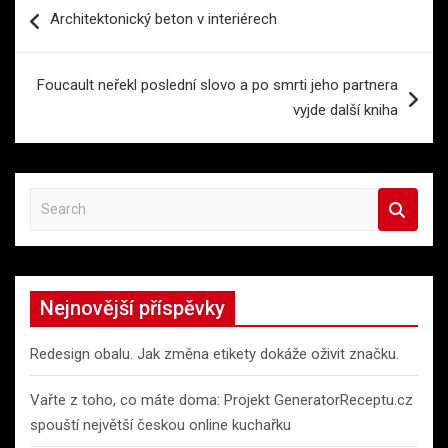
Navigace
Architektonický beton v interiérech
pro
příspěvek
Foucault neřekl poslední slovo a po smrti jeho partnera
vyjde další kniha
S
e
a
r
c
Nejnovější příspěvky
h
Redesign obalu. Jak změna etikety dokáže oživit značku.
Vařte z toho, co máte doma: Projekt GeneratorReceptu.cz
spouští největší českou online kuchařku