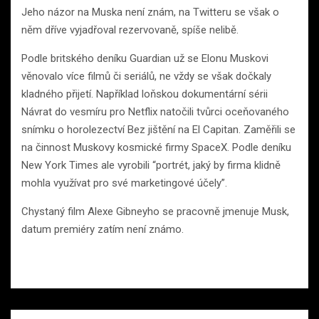
Jeho názor na Muska není znám, na Twitteru se však o
něm dříve vyjadřoval rezervovaně, spíše nelibě.
Podle britského deníku Guardian už se Elonu Muskovi
věnovalo více filmů či seriálů, ne vždy se však dočkaly
kladného přijetí. Například loňskou dokumentární sérii
Návrat do vesmíru pro Netflix natočili tvůrci oceňovaného
snímku o horolezectví Bez jištění na El Capitan. Zaměřili se
na činnost Muskovy kosmické firmy SpaceX. Podle deníku
New York Times ale vyrobili “portrét, jaký by firma klidně
mohla využívat pro své marketingové účely”.
Chystaný film Alexe Gibneyho se pracovně jmenuje Musk,
datum premiéry zatím není známo.