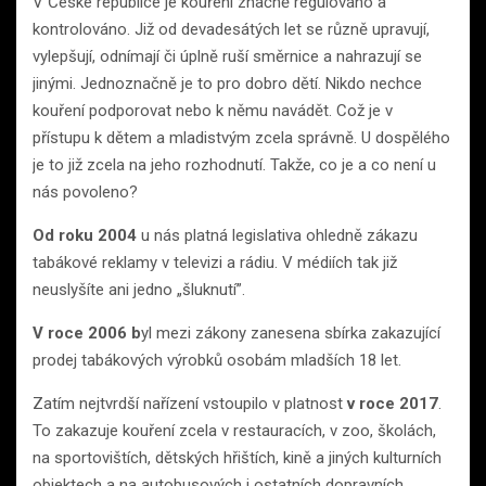
V České republice je kouření značně regulováno a
kontrolováno. Již od devadesátých let se různě upravují,
vylepšují, odnímají či úplně ruší směrnice a nahrazují se
jinými. Jednoznačně je to pro dobro dětí. Nikdo nechce
kouření podporovat nebo k němu navádět. Což je v
přístupu k dětem a mladistvým zcela správně. U dospělého
je to již zcela na jeho rozhodnutí. Takže, co je a co není u
nás povoleno?
Od roku 2004
u nás platná legislativa ohledně zákazu
tabákové reklamy v televizi a rádiu. V médiích tak již
neuslyšíte ani jedno „šluknutí”.
V roce 2006 b
yl mezi zákony zanesena sbírka zakazující
prodej tabákových výrobků osobám mladších 18 let.
Zatím nejtvrdší nařízení vstoupilo v platnost
v roce 2017
.
To zakazuje kouření zcela v restauracích, v zoo, školách,
na sportovištích, dětských hřištích, kině a jiných kulturních
objektech a na autobusových i ostatních dopravních