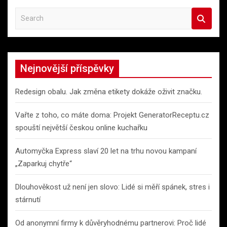
S
e
a
r
c
Nejnovější příspěvky
h
Redesign obalu. Jak změna etikety dokáže oživit značku.
Vařte z toho, co máte doma: Projekt GeneratorReceptu.cz
spouští největší českou online kuchařku
Automyčka Express slaví 20 let na trhu novou kampaní
„Zaparkuj chytře“
Dlouhověkost už není jen slovo: Lidé si měří spánek, stres i
stárnutí
Od anonymní firmy k důvěryhodnému partnerovi: Proč lidé