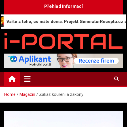
Skip
Přehled Informací
to
content
řte z toho, co máte doma: Projekt GeneratorReceptu.cz spouští
i-PORTAL.CZ
Public relations | Informační portál
Home
Magazín
Zákaz kouření a zákony