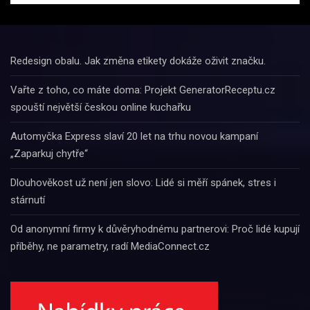
Redesign obalu. Jak změna etikety dokáže oživit značku.
Vařte z toho, co máte doma: Projekt GeneratorReceptu.cz
spouští největší českou online kuchařku
Automyčka Express slaví 20 let na trhu novou kampaní
„Zaparkuj chytře“
Dlouhověkost už není jen slovo: Lidé si měří spánek, stres i
stárnutí
Od anonymní firmy k důvěryhodnému partnerovi: Proč lidé kupují
příběhy, ne parametry, radí MediaConnect.cz