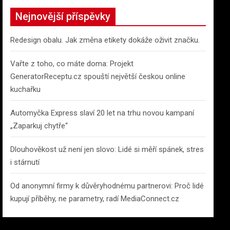
c
Nejnovější příspěvky
h
Redesign obalu. Jak změna etikety dokáže oživit značku.
Vařte z toho, co máte doma: Projekt
GeneratorReceptu.cz spouští největší českou online
kuchařku
Automyčka Express slaví 20 let na trhu novou kampaní
„Zaparkuj chytře“
Dlouhověkost už není jen slovo: Lidé si měří spánek, stres
i stárnutí
Od anonymní firmy k důvěryhodnému partnerovi: Proč lidé
kupují příběhy, ne parametry, radí MediaConnect.cz