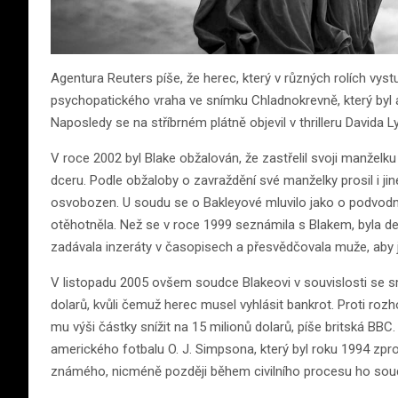
Agentura Reuters píše, že herec, který v různých rolích vyst
psychopatického vraha ve snímku Chladnokrevně, který by
Naposledy se na stříbrném plátně objevil v thrilleru Davida
V roce 2002 byl Blake obžalován, že zastřelil svoji manželk
dceru. Podle obžaloby o zavraždění své manželky prosil i jin
osvobozen. U soudu se o Bakleyové mluvilo jako o podvodnic
otěhotněla. Než se v roce 1999 seznámila s Blakem, byla dev
zadávala inzeráty v časopisech a přesvědčovala muže, aby jí 
V listopadu 2005 ovšem soudce Blakeovi v souvislosti se smrt
dolarů, kvůli čemuž herec musel vyhlásit bankrot. Proti ro
mu výši částky snížit na 15 milionů dolarů, píše britská BB
amerického fotbalu O. J. Simpsona, který byl roku 1994 zpro
známého, nicméně později během civilního procesu ho soud