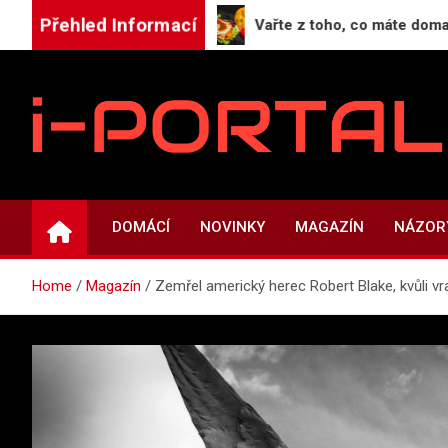
Skip
Přehled Informací
živit značku.
Vařte z toho, co máte doma: Projek
to
content
i-PORTAL.CZ
Public relations | Informační portál
DOMÁCÍ
NOVINKY
MAGAZÍN
NÁZOR
Home
Magazín
Zemřel americký herec Robert Blake, kvůli v