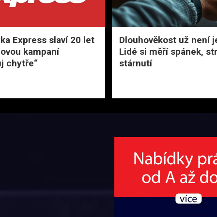
a Express slaví 20 let
Dlouhověkost už není j
novou kampaní
Lidé si měří spánek, str
j chytře“
stárnutí