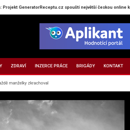
t GeneratorReceptu.cz spouští největší českou online kuchařku
Y
ZDRAVÍ
INZERCE PRÁCE
BRIGÁDY
KONTAKT
raždě manželky zkrachoval