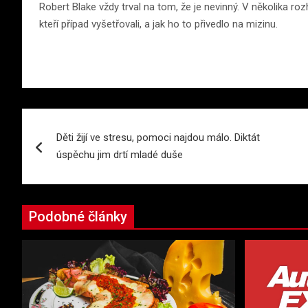
Robert Blake vždy trval na tom, že je nevinný. V několika roz
kteří případ vyšetřovali, a jak ho to přivedlo na mizinu.
Navigace
Děti žijí ve stresu, pomoci najdou málo. Diktát
pro
úspěchu jim drtí mladé duše
příspěvek
Podobné články