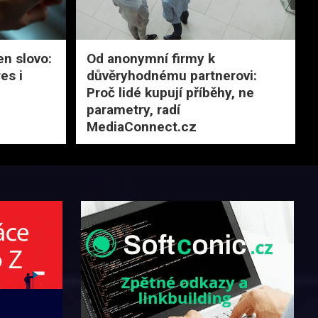
en slovo:
Od anonymní firmy k
es i
důvěryhodnému partnerovi:
Proč lidé kupují příběhy, ne
parametry, radí
MediaConnect.cz