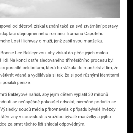
upoval od dětství, získal uznání také za své ztvárnění postavy
l adaptací stejnojmenného románu Trumana Capoteho.
 Lynche Lost Highway o muži, jenž zabil svou manželku.
u Bonnie Lee Bakleyovou, aby získal do péče jejich malou
é lidi. Na konci ostře sledovaného tříměsíčního procesu byl
i posedlé celebritami, která ho vlákala do manželství tím, že
ětkrát vdaná a vydělávala si tak, že si pod různými identitami
posílali peníze.
í Bakleyové nařídil, aby jejím dětem vyplatil 30 milionů
zhodnutí se neúspěšně pokoušel odvolat, nicméně podařilo se
C. Výsledky soudů média přirovnávala k případu bývalé hvězdy
štěn viny v souvislosti s vraždou bývalé manželky a jejího
ce za smrt těchto lidí shledal odpovědným.