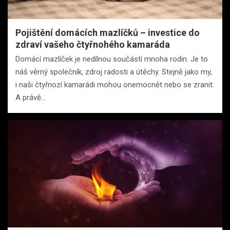
Pojištění domácích mazlíčků – investice do
zdraví vašeho čtyřnohého kamaráda
Domácí mazlíček je nedílnou součástí mnoha rodin. Je to
náš věrný společník, zdroj radosti a útěchy. Stejně jako my,
i naši čtyřnozí kamarádi mohou onemocnět nebo se zranit.
A právě…