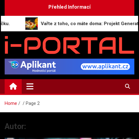
Skip
Přehled Informací
to
content
Vařte z toho, co máte doma: Projekt GeneratorReceptu.
i-PORTAL.CZ
Public relations | Informační portál
Home
Page 2
Autor: