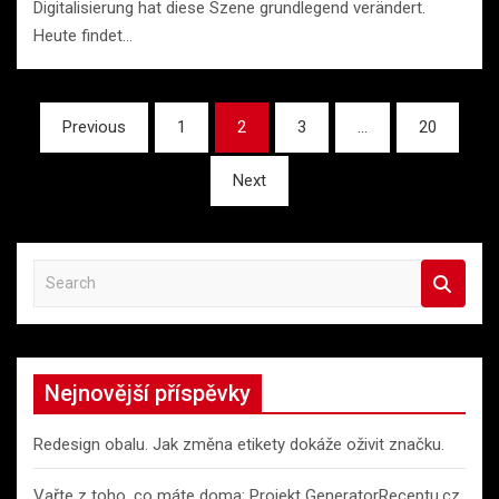
Digitalisierung hat diese Szene grundlegend verändert.
Heute findet…
Stránkování
Previous
1
2
3
…
20
příspěvků
Next
S
e
a
r
c
Nejnovější příspěvky
h
Redesign obalu. Jak změna etikety dokáže oživit značku.
Vařte z toho, co máte doma: Projekt GeneratorReceptu.cz