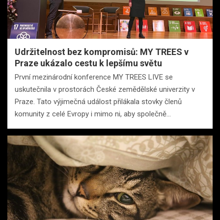
Udržitelnost bez kompromisů: MY TREES v
Praze ukázalo cestu k lepšímu světu
První mezinárodní konference MY TREES LIVE se
uskutečnila v prostorách České zemědělské univerzity v
Praze. Tato výjimečná událost přilákala stovky členů
komunity z celé Evropy i mimo ni, aby společně…