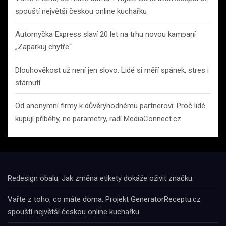
spouští největší českou online kuchařku
Automyčka Express slaví 20 let na trhu novou kampaní
„Zaparkuj chytře“
Dlouhověkost už není jen slovo: Lidé si měří spánek, stres i
stárnutí
Od anonymní firmy k důvěryhodnému partnerovi: Proč lidé
kupují příběhy, ne parametry, radí MediaConnect.cz
Redesign obalu. Jak změna etikety dokáže oživit značku.
Vařte z toho, co máte doma: Projekt GeneratorReceptu.cz
spouští největší českou online kuchařku