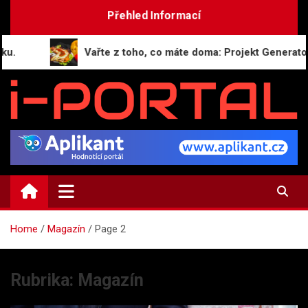
Skip
Přehled Informací
to
content
Vařte z toho, co máte doma: Projekt GeneratorReceptu.c
i-PORTAL.CZ
Public relations | Informační portál
Home
Magazín
Page 2
Rubrika:
Magazín