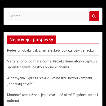
S
e
a
r
c
Nejnovější příspěvky
h
Redesign obalu. Jak změna etikety dokáže oživit značku.
Vařte z toho, co máte doma: Projekt GeneratorReceptu.cz
spouští největší českou online kuchařku
Automyčka Express slaví 20 let na trhu novou kampaní
„Zaparkuj chytře“
Dlouhověkost už není jen slovo: Lidé si měří spánek, stres i
stárnutí