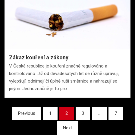
Zákaz kouření a zákony
V České republice je kouření značně regulováno a
kontrolováno. Již od devadesátých let se různě upravují,
vylepšují, odnímají či úplně ruší směrnice a nahrazují se
jinými. Jednoznačně je to pro…
Stránkování
Previous
1
2
3
…
7
příspěvků
Next