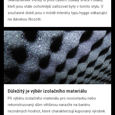
Skandinávské trendy si před časem získaly srdce Poláků,
kteří jsou stále ochotnější zařizovat byty v tomto stylu. V
současné době jsou v módě interiéry typu hygge odkazující
na dánskou filozofii…
Důležitý je výběr izolačního materiálu
Při výběru izolačního materiálu pro novostavbu nebo
rekonstruovaný dům většinou narazíte na bariéru
neznámých hodnot, které charakterizují kupovaný výrobek.