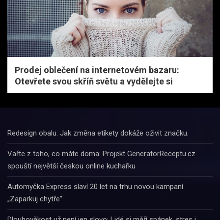
Prodej oblečení na internetovém bazaru:
Otevřete svou skříň světu a vydělejte si
Redesign obalu. Jak změna etikety dokáže oživit značku.
Vařte z toho, co máte doma: Projekt GeneratorReceptu.cz
spouští největší českou online kuchařku
Automyčka Express slaví 20 let na trhu novou kampaní
„Zaparkuj chytře“
Dlouhověkost už není jen slovo: Lidé si měří spánek, stres i