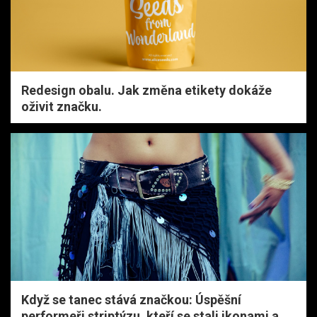
Redesign obalu. Jak změna etikety dokáže
oživit značku.
Když se tanec stává značkou: Úspěšní
performeři striptýzu, kteří se stali ikonami a