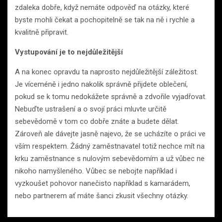
zdaleka dobře, když nemáte odpověď na otázky, které
byste mohli čekat a pochopitelně se tak na ně i rychle a
kvalitně připravit.
Vystupování je to nejdůležitější
A na konec opravdu ta naprosto nejdůležitější záležitost.
Je víceméně i jedno nakolik správně přijdete oblečení,
pokud se k tomu nedokážete správně a zdvořile vyjadřovat.
Nebuďte ustrašení a o svojí práci mluvte určitě
sebevědomě v tom co dobře znáte a budete dělat.
Zároveň ale dávejte jasně najevo, že se ucházíte o práci ve
vším respektem. Žádný zaměstnavatel totiž nechce mít na
krku zaměstnance s nulovým sebevědomím a už vůbec ne
nikoho namyšleného. Vůbec se nebojte například i
vyzkoušet pohovor nanečisto například s kamarádem,
nebo partnerem ať máte šanci zkusit všechny otázky.