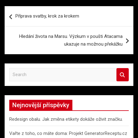
Navigace
Příprava svatby, krok za krokem
pro
příspěvek
Hledání života na Marsu. Výzkum v poušti Atacama
ukazuje na možnou překážku
S
e
a
r
c
Nejnovější příspěvky
h
Redesign obalu. Jak změna etikety dokáže oživit značku.
Vařte z toho, co máte doma: Projekt GeneratorReceptu.cz