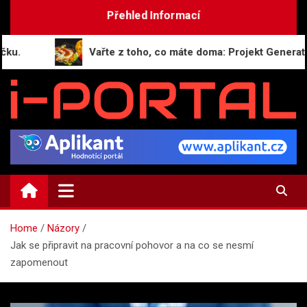
Skip
Přehled Informací
to
content
Vařte z toho, co máte doma: Projekt GeneratorRec
i-PORTAL.CZ
Public relations | Informační portál
Home
Názory
Jak se připravit na pracovní pohovor a na co se nesmí
zapomenout