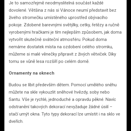
Je to samozřejmě neodmyslitelná součást každé
dovolené. Většina z nás si Vánoce neumí představit bez
živého stromečku umístěného uprostřed obývacího
pokoje. Zdobené barevnými světýlky, cetky, řetězy a ručně
vyrobenými hračkami je tím nejlepším způsobem, jak doma
vytvořit skutečně sváteční atmosféru. Pokud doma
nemáme dostatek místa na ozdobení celého stromku,
můžeme si malé věnečky připravit z živých větviček. Díky
tomu se vůně lesa rozšíří po celém domě.
Ornamenty na oknech
Budou se líbit především dětem. Pomocí umělého sněhu
můžete na skle vykouzlit sněhové hvězdy, soby nebo
Santu. Vše je rychlé, jednoduché a opravdu pěkné. Navíc
odstranění takových dekorací nevyžaduje žádné úsilí –
stačí umýt okna. Tyto typy dekorací lze umístit i na sklo ve
dveřích.