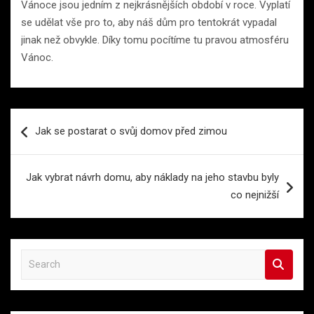
Vánoce jsou jedním z nejkrásnějších období v roce. Vyplatí
se udělat vše pro to, aby náš dům pro tentokrát vypadal
jinak než obvykle. Díky tomu pocítíme tu pravou atmosféru
Vánoc.
Navigace
Jak se postarat o svůj domov před zimou
pro
příspěvek
Jak vybrat návrh domu, aby náklady na jeho stavbu byly
co nejnižší
S
e
a
r