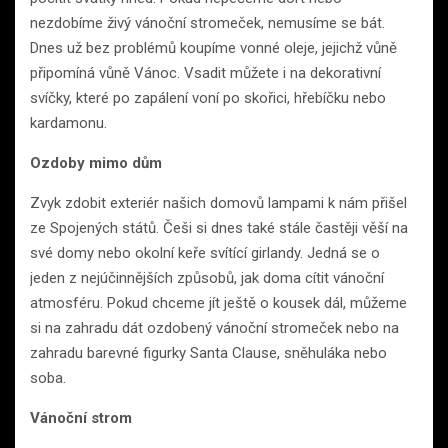
nezdobíme živý vánoční stromeček, nemusíme se bát.
Dnes už bez problémů koupíme vonné oleje, jejichž vůně
připomíná vůně Vánoc. Vsadit můžete i na dekorativní
svíčky, které po zapálení voní po skořici, hřebíčku nebo
kardamonu.
Ozdoby mimo dům
Zvyk zdobit exteriér našich domovů lampami k nám přišel
ze Spojených států. Češi si dnes také stále častěji věší na
své domy nebo okolní keře svítící girlandy. Jedná se o
jeden z nejúčinnějších způsobů, jak doma cítit vánoční
atmosféru. Pokud chceme jít ještě o kousek dál, můžeme
si na zahradu dát ozdobený vánoční stromeček nebo na
zahradu barevné figurky Santa Clause, sněhuláka nebo
soba.
Vánoční strom