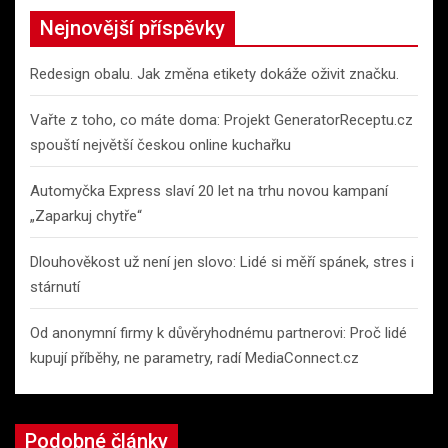
c
Nejnovější příspěvky
h
Redesign obalu. Jak změna etikety dokáže oživit značku.
Vařte z toho, co máte doma: Projekt GeneratorReceptu.cz
spouští největší českou online kuchařku
Automyčka Express slaví 20 let na trhu novou kampaní
„Zaparkuj chytře“
Dlouhověkost už není jen slovo: Lidé si měří spánek, stres i
stárnutí
Od anonymní firmy k důvěryhodnému partnerovi: Proč lidé
kupují příběhy, ne parametry, radí MediaConnect.cz
Podobné články