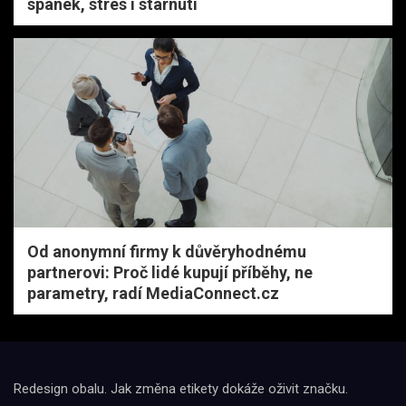
spánek, stres i stárnutí
Od anonymní firmy k důvěryhodnému
partnerovi: Proč lidé kupují příběhy, ne
parametry, radí MediaConnect.cz
Redesign obalu. Jak změna etikety dokáže oživit značku.