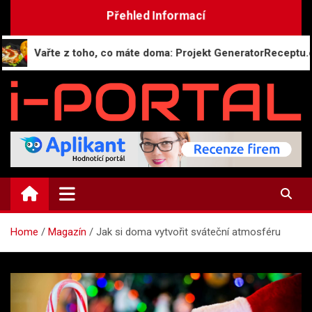
Skip
Přehled Informací
to
content
řte z toho, co máte doma: Projekt GeneratorReceptu.cz spouští
i-PORTAL.CZ
Public relations | Informační portál
Home
Magazín
Jak si doma vytvořit sváteční atmosféru