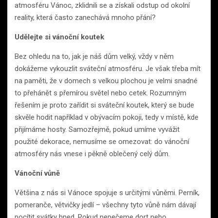
atmosféru Vánoc, zklidnili se a získali odstup od okolní
reality, která často zanechává mnoho přání?
Udělejte si vánoční koutek
Bez ohledu na to, jak je náš dům velký, vždy v něm
dokážeme vykouzlit sváteční atmosféru. Je však třeba mít
na paměti, že v domech s velkou plochou je velmi snadné
to přehánět s přemírou světel nebo cetek. Rozumným
řešením je proto zařídit si sváteční koutek, který se bude
skvěle hodit například v obývacím pokoji, tedy v místě, kde
přijímáme hosty. Samozřejmě, pokud umíme vyvážit
použité dekorace, nemusíme se omezovat: do vánoční
atmosféry nás vnese i pěkně oblečený celý dům.
Vánoční vůně
Většina z nás si Vánoce spojuje s určitými vůněmi. Perník,
pomeranče, větvičky jedlí – všechny tyto vůně nám dávají
pocítit svátky hned. Pokud nepečeme dort nebo