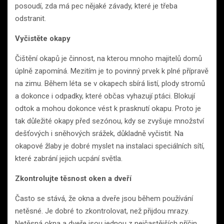
posoudí, zda má pec nějaké závady, které je třeba
odstranit.
Vyčistěte okapy
Čištění okapů je činnost, na kterou mnoho majitelů domů
úplně zapomíná. Mezitím je to povinný prvek k plné přípravě
na zimu. Během léta se v okapech sbírá listí, plody stromů
a dokonce i odpadky, které občas vyhazují ptáci. Blokují
odtok a mohou dokonce vést k prasknutí okapu. Proto je
tak důležité okapy před sezónou, kdy se zvyšuje množství
dešťových i sněhových srážek, důkladně vyčistit. Na
okapové žlaby je dobré myslet na instalaci speciálních sítí,
které zabrání jejich ucpání světla.
Zkontrolujte těsnost oken a dveří
Často se stává, že okna a dveře jsou během používání
netěsné. Je dobré to zkontrolovat, než přijdou mrazy.
Netěsná okna a dveře jsou jednou z nejčastějších příčin