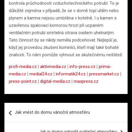
kontrola průchodnosti vzduchotechnického potrubí. To je
důležité zejména v případě, že se v domě topí uhlím nebo
plynem a kamna nejsou umístěna v kotelně. I u kamen s
uzavřenou spalovací komorou hrozí při ucpaném
ventilačním potrubí smrtelná otrava oxidem uhelnatým.
Tato činnost by se nikdy neměla podceňovat. Nejlepší je,
když jej provedou zkušení kominíci, kteří mají také bohaté
znalosti. To nám pomůže vyhnout se skutečnému neštěstí.
profi-media.cz
|
aktivmedia.cz
|
info-press.cz
|
prima-
media.cz
|
medial24.cz
|
informatik24.cz
|
pressmarket.cz
|
press-point.cz
|
digital-media.cz
|
maxpress.cz
Navigace
Jak vnést do domu vánoční atmosféru
pro
příspěvek
Jak si doma vytvořit sváteční atmosféru