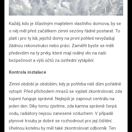
Každý, kdo je šťastným majitelem vlastního domova, by se
o něj měl před začátkem zimní sezóny řádně postarat. To
platí i pro ty lidi, jejichž domy na první pohled nevyžadují
žádnou rekonstrukci nebo práci. Zaměřit byste se měli
především na ty prvky, které mají reálný vliv na naši
bezpečnost a výši účtů za ústřední vytápění.
Kontrola instalace
Zimní období je obdobím, kdy je potřeba náš dům pořádně
vytopit. Před příchodem mrazů se vyplatí zkontrolovat, zda
topení funguje správně. Nejlepší je zapnout centrálu na
jeden den. Díky tomu zjistíme, zda kamna správně čerpá
vodu, radiátory nejsou zanesené vzduchem. V případě
plynové trouby je dobré se rozhodnout pro její čištění.
Uhelnou kotelnu by měl také zkontrolovat odborník. Ten