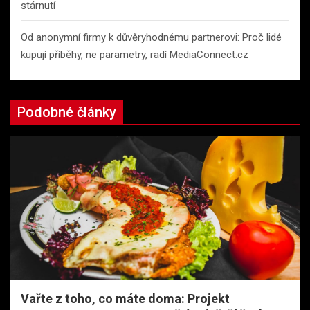
stárnutí
Od anonymní firmy k důvěryhodnému partnerovi: Proč lidé
kupují příběhy, ne parametry, radí MediaConnect.cz
Podobné články
Vařte z toho, co máte doma: Projekt