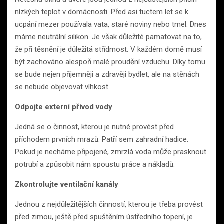
nízkých teplot v domácnosti. Před asi tuctem let se k
ucpání mezer používala vata, staré noviny nebo tmel. Dnes
máme neutrální silikon. Je však důležité pamatovat na to,
že při těsnění je důležitá střídmost. V každém domě musí
být zachováno alespoň malé proudění vzduchu. Díky tomu
se bude nejen příjemněji a zdravěji bydlet, ale na stěnách
se nebude objevovat vlhkost.
Odpojte externí přívod vody
Jedná se o činnost, kterou je nutné provést před
příchodem prvních mrazů. Patří sem zahradní hadice.
Pokud je necháme připojené, zmrzlá voda může prasknout
potrubí a způsobit nám spoustu práce a nákladů.
Zkontrolujte ventilační kanály
Jednou z nejdůležitějších činností, kterou je třeba provést
před zimou, ještě před spuštěním ústředního topení, je