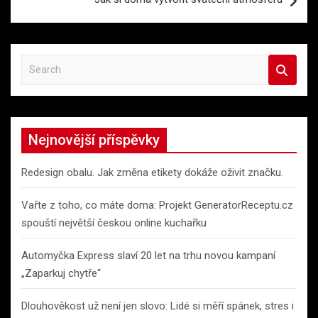
S
e
a
r
c
Nejnovější příspěvky
h
Redesign obalu. Jak změna etikety dokáže oživit značku.
Vařte z toho, co máte doma: Projekt GeneratorReceptu.cz
spouští největší českou online kuchařku
Automyčka Express slaví 20 let na trhu novou kampaní
„Zaparkuj chytře“
Dlouhověkost už není jen slovo: Lidé si měří spánek, stres i