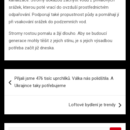
srážek, kterou poté vrací do ovzduší prostřednictvím
odpařování. Podporují také propustnost půdy a pomáhají jí
při vsakování srážek do podzemních vod.
Stromy rostou pomalu a žijí dlouho. Aby se budoucí
generace mohly těšit z jejich stínu, je s jejich výsadbou
potřeba začít již dneska.
Navigace
Přijali jsme 476 tisíc uprchlíků. Válka nás polidštila. A
pro
Ukrajince taky potřebujeme
příspěvek
Loftové bydlení je trendy