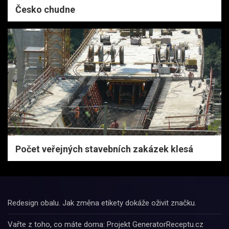
Česko chudne
Počet veřejných stavebních zakázek klesá
Redesign obalu. Jak změna etikety dokáže oživit značku.
Vařte z toho, co máte doma: Projekt GeneratorReceptu.cz