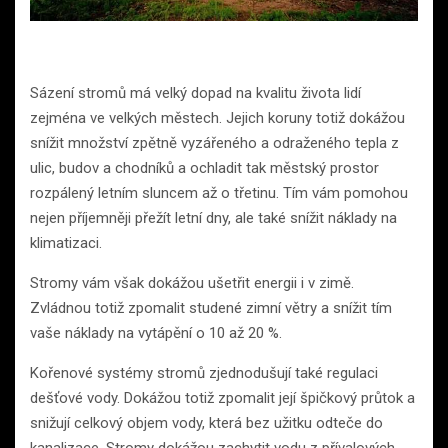
Sázení stromů má velký dopad na kvalitu života lidí
zejména ve velkých městech. Jejich koruny totiž dokážou
snížit množství zpětně vyzářeného a odraženého tepla z
ulic, budov a chodníků a ochladit tak městský prostor
rozpálený letním sluncem až o třetinu. Tím vám pomohou
nejen příjemněji přežít letní dny, ale také snížit náklady na
klimatizaci.
Stromy vám však dokážou ušetřit energii i v zimě.
Zvládnou totiž zpomalit studené zimní větry a snížit tím
vaše náklady na vytápění o 10 až 20 %.
Kořenové systémy stromů zjednodušují také regulaci
dešťové vody. Dokážou totiž zpomalit její špičkový průtok a
snižují celkový objem vody, která bez užitku odteče do
kanalizace. Stromy dokážou zachytit vodu z přívalových