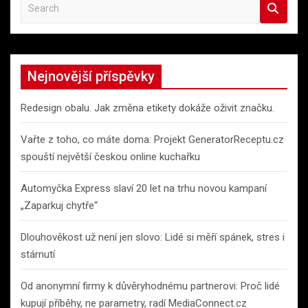
S
e
a
r
c
Nejnovější příspěvky
h
Redesign obalu. Jak změna etikety dokáže oživit značku.
Vařte z toho, co máte doma: Projekt GeneratorReceptu.cz
spouští největší českou online kuchařku
Automyčka Express slaví 20 let na trhu novou kampaní
„Zaparkuj chytře“
Dlouhověkost už není jen slovo: Lidé si měří spánek, stres i
stárnutí
Od anonymní firmy k důvěryhodnému partnerovi: Proč lidé
kupují příběhy, ne parametry, radí MediaConnect.cz