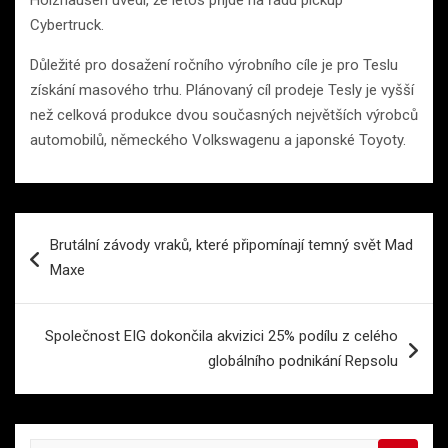
Holzhausen uvedl, že letos přijde na řadu pickup
Cybertruck.
Důležité pro dosažení ročního výrobního cíle je pro Teslu
získání masového trhu. Plánovaný cíl prodeje Tesly je vyšší
než celková produkce dvou současných největších výrobců
automobilů, německého Volkswagenu a japonské Toyoty.
Navigace
Brutální závody vraků, které připomínají temný svět Mad
pro
Maxe
příspěvek
Společnost EIG dokončila akvizici 25% podílu z celého
globálního podnikání Repsolu