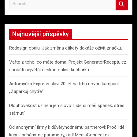
S
e
a
r
c
Nejnovější příspěvky
h
Redesign obalu. Jak změna etikety dokáže oživit značku.
Vařte z toho, co máte doma: Projekt GeneratorReceptu.cz
spouští největší českou online kuchařku
Automyčka Express slaví 20 let na trhu novou kampaní
„Zaparkuj chytře“
Dlouhověkost už není jen slovo: Lidé si měří spánek, stres i
stárnutí
Od anonymní firmy k důvěryhodnému partnerovi: Proč lidé
kupují příběhy, ne parametry, radí MediaConnect.cz