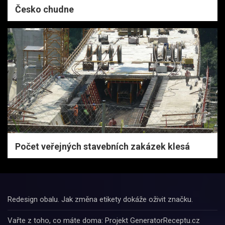
Česko chudne
Počet veřejných stavebních zakázek klesá
Redesign obalu. Jak změna etikety dokáže oživit značku.
Vařte z toho, co máte doma: Projekt GeneratorReceptu.cz