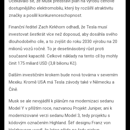
Očekávalo se, že Musk představí plán na výrobu cenově
dostupnějšího elektromobilu, který by rozšířil atraktivitu
značky a posílil konkurenceschopnost.
Finanční ředitel Zach Kirkhorn odhadl, že Tesla musí
investovat šestkrát více než doposud, aby dosáhla svého
dlouhodobého cíle, a to zvýšit do roku 2030 výrobu na 20
milionů vozů ročně. To je desetinásobný růst proti
současné kapacitě. Celkové náklady na tento cíl by mohly
činit 175 miliard USD (3,8 bilionu Kč).
Dalším investičním krokem bude nová továrna v severním
Mexiku. Kromě USA má Tesla závody také v Německu a
Číně.
Musk se ale nevyjádřil k plánům na modernizaci sedanu
Model Y v příštím roce, nazvanou Projekt Juniper, ani k
modernizované verzi sedanu Model 3, tedy projektu s
kódovým označením Highland. Šéf designu Franz von