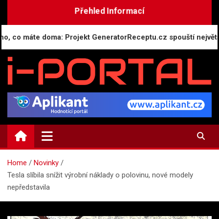
Skip
Přehled Informací
to
content
máte doma: Projekt GeneratorReceptu.cz spouští největší česko
i-PORTAL.CZ
Public relations | Informační portál
Home
Novinky
Tesla slíbila snížit výrobní náklady o polovinu, nové modely
nepředstavila