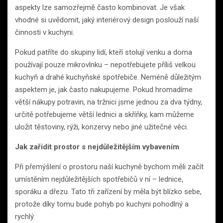
aspekty lze samozřejmě často kombinovat. Je však
vhodné si uvědomit, jaký interiérový design poslouží naší
činnosti v kuchyni.
Pokud patříte do skupiny lidí, kteří stolují venku a doma
používají pouze mikrovlnku – nepotřebujete příliš velkou
kuchyň a drahé kuchyňské spotřebiče. Neméně důležitým
aspektem je, jak často nakupujeme. Pokud hromadíme
větší nákupy potravin, na tržnici jsme jednou za dva týdny,
určitě potřebujeme větší lednici a skříňky, kam můžeme
uložit těstoviny, rýži, konzervy nebo jiné užitečné věci.
Jak zařídit prostor s nejdůležitějším vybavením
Při přemýšlení o prostoru naší kuchyně bychom měli začít
umístěním nejdůležitějších spotřebičů v ní – lednice,
sporáku a dřezu. Tato tři zařízení by měla být blízko sebe,
protože díky tomu bude pohyb po kuchyni pohodlný a
rychlý.