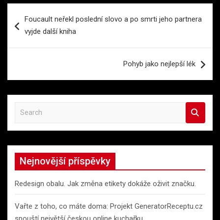
Navigace
Foucault neřekl poslední slovo a po smrti jeho partnera
pro
vyjde další kniha
příspěvek
Pohyb jako nejlepší lék
S
e
a
r
c
Nejnovější příspěvky
h
Redesign obalu. Jak změna etikety dokáže oživit značku.
Vařte z toho, co máte doma: Projekt GeneratorReceptu.cz
spouští největší českou online kuchařku