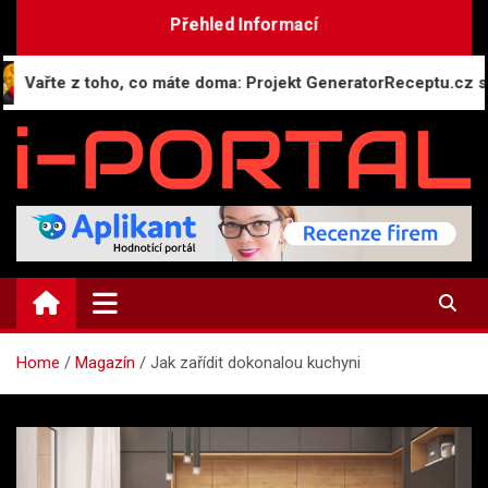
Skip
Přehled Informací
to
content
te z toho, co máte doma: Projekt GeneratorReceptu.cz spouští 
i-PORTAL.CZ
Public relations | Informační portál
Home
Magazín
Jak zařídit dokonalou kuchyni