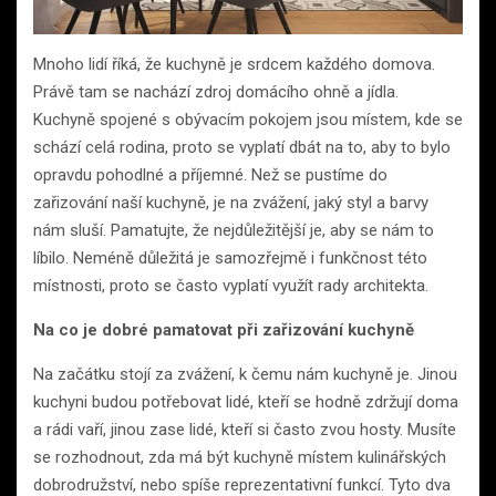
Mnoho lidí říká, že kuchyně je srdcem každého domova.
Právě tam se nachází zdroj domácího ohně a jídla.
Kuchyně spojené s obývacím pokojem jsou místem, kde se
schází celá rodina, proto se vyplatí dbát na to, aby to bylo
opravdu pohodlné a příjemné. Než se pustíme do
zařizování naší kuchyně, je na zvážení, jaký styl a barvy
nám sluší. Pamatujte, že nejdůležitější je, aby se nám to
líbilo. Neméně důležitá je samozřejmě i funkčnost této
místnosti, proto se často vyplatí využít rady architekta.
Na co je dobré pamatovat při zařizování kuchyně
Na začátku stojí za zvážení, k čemu nám kuchyně je. Jinou
kuchyni budou potřebovat lidé, kteří se hodně zdržují doma
a rádi vaří, jinou zase lidé, kteří si často zvou hosty. Musíte
se rozhodnout, zda má být kuchyně místem kulinářských
dobrodružství, nebo spíše reprezentativní funkcí. Tyto dva