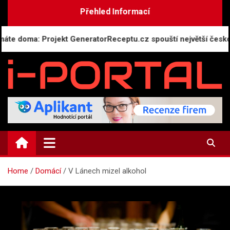
Skip
Přehled Informací
to
content
ma: Projekt GeneratorReceptu.cz spouští největší českou onlin
i-PORTAL.CZ
Public relations | Informační portál
Home
Domácí
V Lánech mizel alkohol