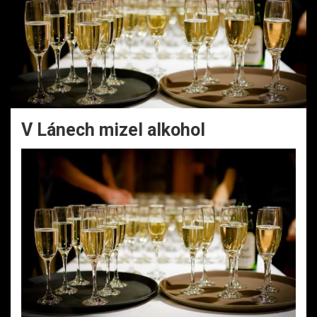
V Lánech mizel alkohol