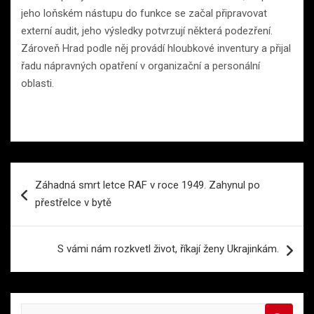
jeho loňském nástupu do funkce se začal připravovat
externí audit, jeho výsledky potvrzují některá podezření.
Zároveň Hrad podle něj provádí hloubkové inventury a přijal
řadu nápravných opatření v organizační a personální
oblasti.
Navigace
Záhadná smrt letce RAF v roce 1949. Zahynul po
pro
přestřelce v bytě
příspěvek
S vámi nám rozkvetl život, říkají ženy Ukrajinkám.
S