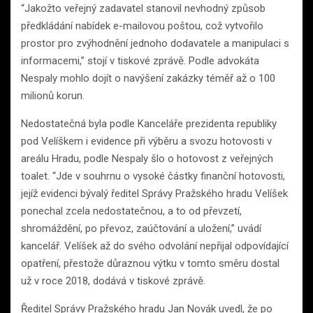
“Jakožto veřejný zadavatel stanovil nevhodný způsob
předkládání nabídek e-mailovou poštou, což vytvořilo
prostor pro zvýhodnění jednoho dodavatele a manipulaci s
informacemi,” stojí v tiskové zprávě. Podle advokáta
Nespaly mohlo dojít o navýšení zakázky téměř až o 100
milionů korun.
Nedostatečná byla podle Kanceláře prezidenta republiky
pod Velíškem i evidence při výběru a svozu hotovosti v
areálu Hradu, podle Nespaly šlo o hotovost z veřejných
toalet. “Jde v souhrnu o vysoké částky finanční hotovosti,
jejíž evidenci bývalý ředitel Správy Pražského hradu Velíšek
ponechal zcela nedostatečnou, a to od převzetí,
shromáždění, po převoz, zaúčtování a uložení,” uvádí
kancelář. Velíšek až do svého odvolání nepřijal odpovídající
opatření, přestože důraznou výtku v tomto směru dostal
už v roce 2018, dodává v tiskové zprávě.
Ředitel Správy Pražského hradu Jan Novák uvedl, že po