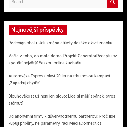
e
a
r
c
Nejnovější příspěvky
h
Redesign obalu. Jak změna etikety dokáže oživit značku.
Vařte z toho, co máte doma: Projekt GeneratorReceptu.cz
spouští největší českou online kuchařku
Automyčka Express slaví 20 let na trhu novou kampaní
„Zaparkuj chytře“
Dlouhověkost už není jen slovo: Lidé si měří spánek, stres i
stárnutí
Od anonymní firmy k důvěryhodnému partnerovi: Proč lidé
kupují příběhy, ne parametry, radí MediaConnect.cz