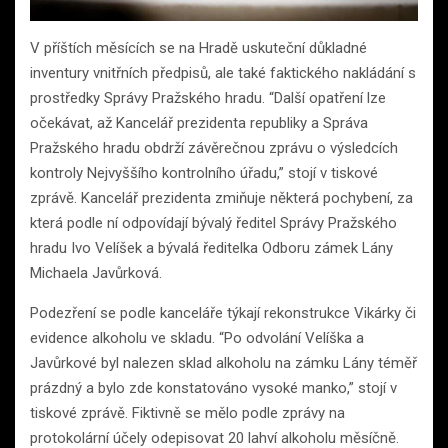
V příštích měsících se na Hradě uskuteční důkladné
inventury vnitřních předpisů, ale také faktického nakládání s
prostředky Správy Pražského hradu. “Další opatření lze
očekávat, až Kancelář prezidenta republiky a Správa
Pražského hradu obdrží závěrečnou zprávu o výsledcích
kontroly Nejvyššího kontrolního úřadu,” stojí v tiskové
zprávě. Kancelář prezidenta zmiňuje některá pochybení, za
která podle ní odpovídají bývalý ředitel Správy Pražského
hradu Ivo Velíšek a bývalá ředitelka Odboru zámek Lány
Michaela Javůrková.
Podezření se podle kanceláře týkají rekonstrukce Vikárky či
evidence alkoholu ve skladu. “Po odvolání Velíška a
Javůrkové byl nalezen sklad alkoholu na zámku Lány téměř
prázdný a bylo zde konstatováno vysoké manko,” stojí v
tiskové zprávě. Fiktivně se mělo podle zprávy na
protokolární účely odepisovat 20 lahví alkoholu měsíčně.