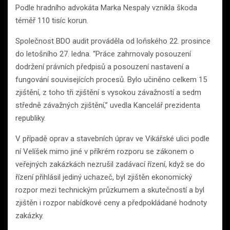
Podle hradního advokáta Marka Nespaly vznikla škoda
téměř 110 tisíc korun.
Společnost BDO audit prováděla od loňského 22. prosince
do letošního 27. ledna. “Práce zahrnovaly posouzení
dodržení právních předpisů a posouzení nastavení a
fungování souvisejících procesů. Bylo učiněno celkem 15
zjištění, z toho tři zjištění s vysokou závažností a sedm
středně závažných zjištění,” uvedla Kancelář prezidenta
republiky.
V případě oprav a stavebních úprav ve Vikářské ulici podle
ní Velíšek mimo jiné v příkrém rozporu se zákonem o
veřejných zakázkách nezrušil zadávací řízení, když se do
řízení přihlásil jediný uchazeč, byl zjištěn ekonomický
rozpor mezi technickým průzkumem a skutečností a byl
zjištěn i rozpor nabídkové ceny a předpokládané hodnoty
zakázky.