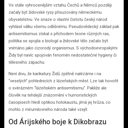
Ve stále vyhrocenějším vztahu Čechů a Němců později
začaly být židovské rysy přisuzovány německému
obyvatelstvu. Ve snaze o vlastní čistotu český národ
vyhlásil válku všemu odlišnému. Pseudovědecký základ pak
antisemitismus získal s příchodem teorie různých ras,
politika se spojila s biologií a židovské tělo začalo být
vnímáno jako cizorodý organismus. S východoevropskými
Židy byl navíc spojován fenomén nedostatečné hygieny či
tělesného zápachu.
Není divu, že karikatury Židů zpětně nalézáme i na
“veselých” pohlednicích z lázeňských měst. Lze tak hovořit
o svérázném “lázeňském antisemitismu”. Pakliže ale
člověk na tehdejší znázornění v humoristických
časopisech hledí optikou holokaustu, jímá jej hrůza, co
mohlo z mírumilovného národa také vzejít.
Od Árijského boje k Dikobrazu