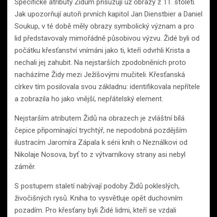
Specifické atributy Židům přisuzují už obrazy z 11. století.
Jak upozorňují autoři prvních kapitol Jan Dienstbier a Daniel
Soukup, v té době měly obrazy symbolický význam a pro
lid představovaly mimořádně působivou výzvu. Židé byli od
počátku křesťanství vnímáni jako ti, kteří odvrhli Krista a
nechali jej zahubit. Na nejstarších zpodobněních proto
nacházíme Židy mezi Ježíšovými mučiteli. Křesťanská
církev tím posilovala svou základnu: identifikovala nepřítele
a zobrazila ho jako vnější, nepřátelský element.
Nejstarším atributem Židů na obrazech je zvláštní bílá
čepice připomínající trychtýř, ne nepodobná pozdějším
ilustracím Jaromíra Zápala k sérii knih o Neználkovi od
Nikolaje Nosova, byť to z výtvarníkovy strany asi nebyl
záměr.
S postupem staletí nabývají podoby Židů pokleslých,
živočišných rysů. Kniha to vysvětluje opět duchovním
pozadím. Pro křesťany byli Židé lidmi, kteří se vzdali