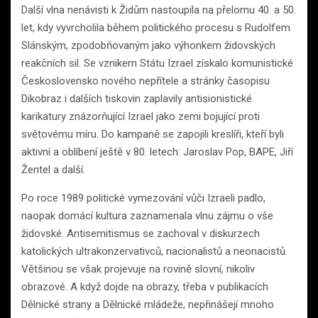
Další vlna nenávisti k Židům nastoupila na přelomu 40. a 50.
let, kdy vyvrcholila během politického procesu s Rudolfem
Slánským, zpodobňovaným jako výhonkem židovských
reakčních sil. Se vznikem Státu Izrael získalo komunistické
Československo nového nepřítele a stránky časopisu
Dikobraz i dalších tiskovin zaplavily antisionistické
karikatury znázorňující Izrael jako zemi bojující proti
světovému míru. Do kampaně se zapojili kreslíři, kteří byli
aktivní a oblíbení ještě v 80. letech: Jaroslav Pop, BAPE, Jiří
Žentel a další.
Po roce 1989 politické vymezování vůči Izraeli padlo,
naopak domácí kultura zaznamenala vlnu zájmu o vše
židovské. Antisemitismus se zachoval v diskurzech
katolických ultrakonzervativců, nacionalistů a neonacistů.
Většinou se však projevuje na rovině slovní, nikoliv
obrazové. A když dojde na obrazy, třeba v publikacích
Dělnické strany a Dělnické mládeže, nepřinášejí mnoho