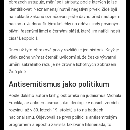
obrazech ustupuje, mění se i atributy, podle kterých je lze
identifikovat. Neznamenají nutně negativní prvek. Židé byli
na základě zákonů označováni ještě dávno před nástupem
nacismu. Jednou žlutými kolečky na oděvu, jindy povinnými
bílými řasenými límci a černými plášti, které jim nařídil nosit
císař Leopold I.
Dnes už tyto obrazové prvky rozklíčuje jen historik. Když je
však začne vnímat čtenář, uvědomí si, že české výtvarné
umění sakrálního rázu je ne zrovna lichotivých zobrazení
Židů plné.
Antisemitismus jako politikum
Podle dalšího autora knihy, odborníka na judaismus Michala
Frankla, se antisemitismus jako ideologie v našich zemích
rozvinul až v 80. letech 19. století, a to na bedrech
nacionalismu. Objevovali se první politici s antisemitským
programem a epochu završila takzvaná hilsneriáda, to