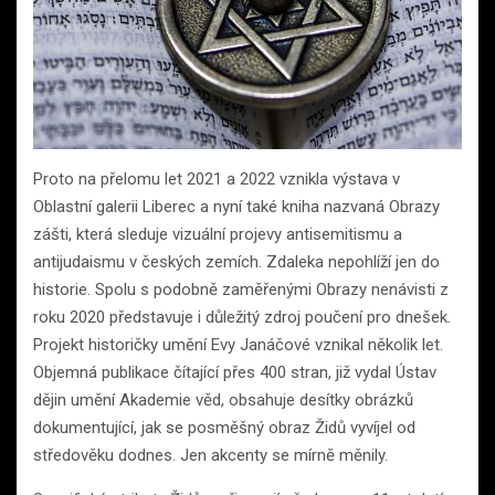
Proto na přelomu let 2021 a 2022 vznikla výstava v
Oblastní galerii Liberec a nyní také kniha nazvaná Obrazy
zášti, která sleduje vizuální projevy antisemitismu a
antijudaismu v českých zemích. Zdaleka nepohlíží jen do
historie. Spolu s podobně zaměřenými Obrazy nenávisti z
roku 2020 představuje i důležitý zdroj poučení pro dnešek.
Projekt historičky umění Evy Janáčové vznikal několik let.
Objemná publikace čítající přes 400 stran, již vydal Ústav
dějin umění Akademie věd, obsahuje desítky obrázků
dokumentující, jak se posměšný obraz Židů vyvíjel od
středověku dodnes. Jen akcenty se mírně měnily.