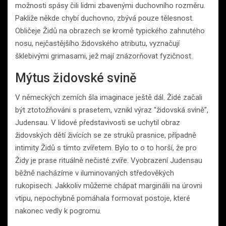
možnosti spásy čili lidmi zbavenými duchovního rozměru.
Pakliže někde chybí duchovno, zbývá pouze tělesnost.
Obličeje Židů na obrazech se kromě typického zahnutého
nosu, nejčastějšího židovského atributu, vyznačují
šklebivými grimasami, jež mají znázorňovat fyzičnost.
Mýtus židovské svině
V německých zemích šla imaginace ještě dál. Židé začali
být ztotožňováni s prasetem, vznikl výraz “židovská svině”,
Judensau. V lidové představivosti se uchytil obraz
židovských dětí živících se ze struků prasnice, případně
intimity Židů s tímto zvířetem. Bylo to o to horší, že pro
Židy je prase rituálně nečisté zvíře. Vyobrazení Judensau
běžně nacházíme v iluminovaných středověkých
rukopisech. Jakkoliv můžeme chápat marginálii na úrovni
vtipu, nepochybně pomáhala formovat postoje, které
nakonec vedly k pogromu.