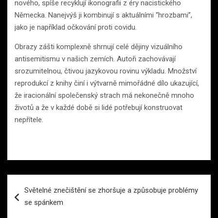
nového, spíše recyklují ikonografii z éry nacistického
Německa. Nanejvýš ji kombinují s aktuálními “hrozbami”,
jako je například očkování proti covidu.
Obrazy zášti komplexně shrnují celé dějiny vizuálního
antisemitismu v našich zemích. Autoři zachovávají
srozumitelnou, čtivou jazykovou rovinu výkladu. Množství
reprodukcí z knihy činí i výtvarně mimořádné dílo ukazující,
že iracionální společenský strach má nekonečně mnoho
životů a že v každé době si lidé potřebují konstruovat
nepřítele.
Navigace
Světelné znečištění se zhoršuje a způsobuje problémy
pro
se spánkem
příspěvek