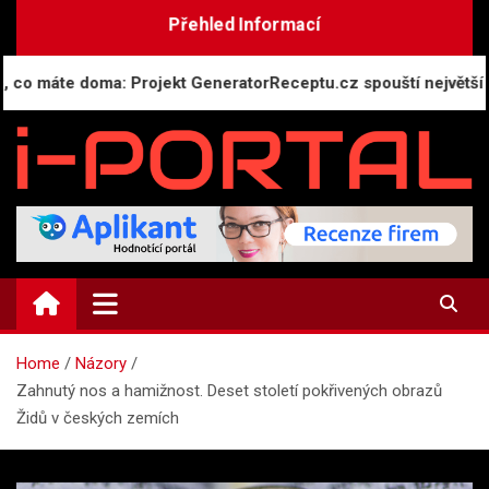
Skip
Přehled Informací
to
content
e doma: Projekt GeneratorReceptu.cz spouští největší českou o
i-PORTAL.CZ
Public relations | Informační portál
Home
Názory
Zahnutý nos a hamižnost. Deset století pokřivených obrazů
Židů v českých zemích