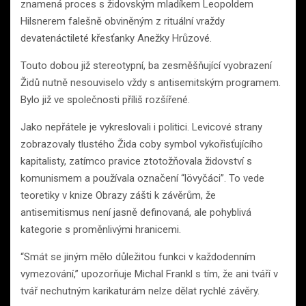
znamená proces s židovským mladíkem Leopoldem
Hilsnerem falešně obviněným z rituální vraždy
devatenáctileté křesťanky Anežky Hrůzové.
Touto dobou již stereotypní, ba zesměšňující vyobrazení
Židů nutně nesouviselo vždy s antisemitským programem.
Bylo již ve společnosti příliš rozšířené.
Jako nepřátele je vykreslovali i politici. Levicové strany
zobrazovaly tlustého Žida coby symbol vykořisťujícího
kapitalisty, zatímco pravice ztotožňovala židovství s
komunismem a používala označení “lövyčáci”. To vede
teoretiky v knize Obrazy zášti k závěrům, že
antisemitismus není jasně definovaná, ale pohyblivá
kategorie s proměnlivými hranicemi.
“Smát se jiným mělo důležitou funkci v každodenním
vymezování,” upozorňuje Michal Frankl s tím, že ani tváří v
tvář nechutným karikaturám nelze dělat rychlé závěry.