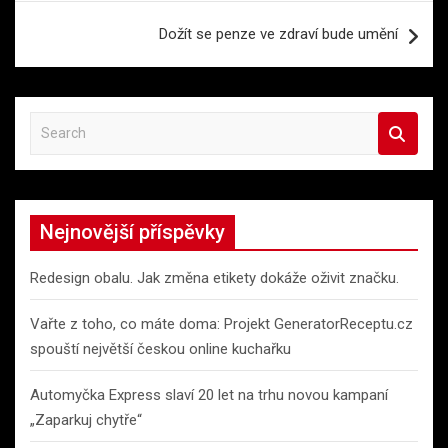
Dožít se penze ve zdraví bude umění
S
e
a
r
c
Nejnovější příspěvky
h
Redesign obalu. Jak změna etikety dokáže oživit značku.
Vařte z toho, co máte doma: Projekt GeneratorReceptu.cz
spouští největší českou online kuchařku
Automyčka Express slaví 20 let na trhu novou kampaní
„Zaparkuj chytře“