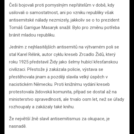
Češi bojovali proti pomyslným nepřátelům v době, kdy
usilovali o samostatnost, ani po vzniku republiky však
antisemitské nálady nezmizely, jakkoliv se o to prezident
Tomáš Garrigue Masaryk snažil. Bylo pro změnu potřeba
bránit mladou republiku.
Jedním z nejhlasitějších antisemitů na výtvarném poli se
stal Karel Rélink, autor cyklu kreseb Zrcadlo Židů, který
roku 1925 představil Židy jako šelmy hubící křesťanskou
civilizaci. Přestože ji zakázala policie, výstava se
přestěhovala jinam a později slavila velký úspěch v
nacistickém Německu. Proti knižnímu vydání kreseb
protestovala židovská komunita, případ se dostal až na
ministerstvo spravedlnosti, ale trvalo osm let, než se úřady
rozhoupaly a zakázaly také knihu.
Že největší žně slavil antisemitismus za okupace, je
nasnadě.