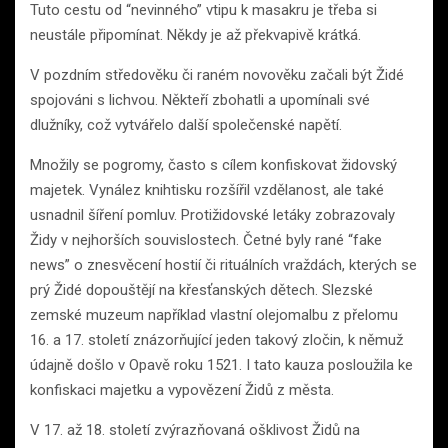
Tuto cestu od “nevinného” vtipu k masakru je třeba si
neustále připomínat. Někdy je až překvapivě krátká.
V pozdním středověku či raném novověku začali být Židé
spojováni s lichvou. Někteří zbohatli a upomínali své
dlužníky, což vytvářelo další společenské napětí.
Množily se pogromy, často s cílem konfiskovat židovský
majetek. Vynález knihtisku rozšířil vzdělanost, ale také
usnadnil šíření pomluv. Protižidovské letáky zobrazovaly
Židy v nejhorších souvislostech. Četné byly rané “fake
news” o znesvěcení hostií či rituálních vraždách, kterých se
prý Židé dopouštějí na křesťanských dětech. Slezské
zemské muzeum například vlastní olejomalbu z přelomu
16. a 17. století znázorňující jeden takový zločin, k němuž
údajně došlo v Opavě roku 1521. I tato kauza posloužila ke
konfiskaci majetku a vypovězení Židů z města.
V 17. až 18. století zvýrazňovaná ošklivost Židů na