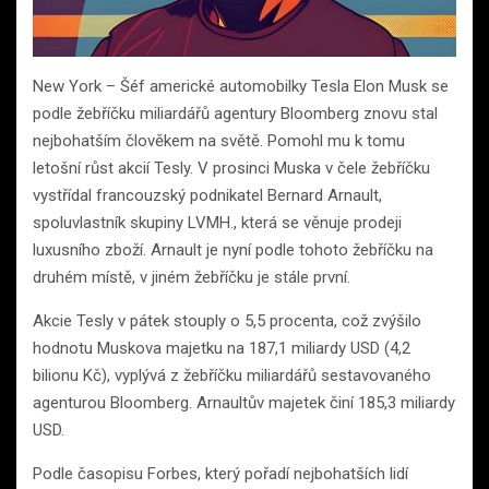
New York – Šéf americké automobilky Tesla Elon Musk se
podle žebříčku miliardářů agentury Bloomberg znovu stal
nejbohatším člověkem na světě. Pomohl mu k tomu
letošní růst akcií Tesly. V prosinci Muska v čele žebříčku
vystřídal francouzský podnikatel Bernard Arnault,
spoluvlastník skupiny LVMH., která se věnuje prodeji
luxusního zboží. Arnault je nyní podle tohoto žebříčku na
druhém místě, v jiném žebříčku je stále první.
Akcie Tesly v pátek stouply o 5,5 procenta, což zvýšilo
hodnotu Muskova majetku na 187,1 miliardy USD (4,2
bilionu Kč), vyplývá z žebříčku miliardářů sestavovaného
agenturou Bloomberg. Arnaultův majetek činí 185,3 miliardy
USD.
Podle časopisu Forbes, který pořadí nejbohatších lidí