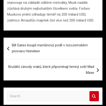
stanovuje na základě odlišné metodiky, Musk nadále
zůstává druhým nejbohatším člověkem světa. Forbes
Muskovo jmění odhaduje téměř na 200 miliard USD,
zatímco Arnaultův majetek činí více než 200 miliard USD.
Navigace
Bill Gates koupil menšinový podíl v nizozemském
pro
pivovaru Heineken
příspěvek
Brutální závody vraků, které připomínají temný svět Mad
Maxe
S
e
a