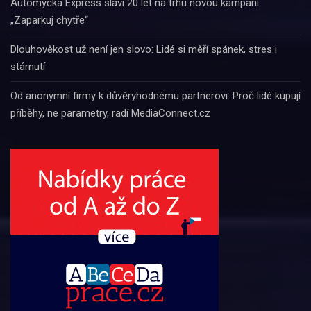
Automyčka Express slaví 20 let na trhu novou kampaní
„Zaparkuj chytře“
Dlouhověkost už není jen slovo: Lidé si měří spánek, stres i
stárnutí
Od anonymní firmy k důvěryhodnému partnerovi: Proč lidé kupují
příběhy, ne parametry, radí MediaConnect.cz