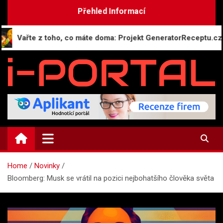
Skip
Přehled Informací
to
content
ařte z toho, co máte doma: Projekt GeneratorReceptu.cz spoušt
i-PORTAL.CZ
Public relations | Informační portál
Home
Novinky
Bloomberg: Musk se vrátil na pozici nejbohatšího člověka světa