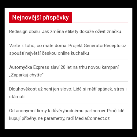
r
c
Nejnovější příspěvky
h
Redesign obalu. Jak změna etikety dokáže oživit značku.
Vařte z toho, co máte doma: Projekt GeneratorReceptu.cz
spouští největší českou online kuchařku
Automyčka Express slaví 20 let na trhu novou kampaní
„Zaparkuj chytře“
Dlouhověkost už není jen slovo: Lidé si měří spánek, stres i
stárnutí
Od anonymní firmy k důvěryhodnému partnerovi: Proč lidé
kupují příběhy, ne parametry, radí MediaConnect.cz